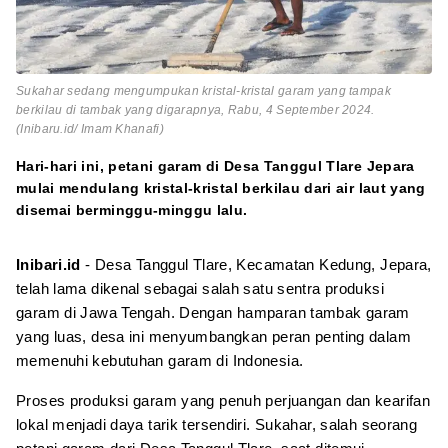
Sukahar sedang mengumpukan kristal-kristal garam yang tampak
berkilau di tambak yang digarapnya, Rabu, 4 September 2024.
(Inibaru.id/ Imam Khanafi)
Hari-hari ini, petani garam di Desa Tanggul Tlare Jepara
mulai mendulang kristal-kristal berkilau dari air laut yang
disemai berminggu-minggu lalu.
Inibari.id
- Desa Tanggul Tlare, Kecamatan Kedung, Jepara,
telah lama dikenal sebagai salah satu sentra produksi
garam di Jawa Tengah. Dengan hamparan tambak garam
yang luas, desa ini menyumbangkan peran penting dalam
memenuhi kebutuhan garam di Indonesia.
Proses produksi garam yang penuh perjuangan dan kearifan
lokal menjadi daya tarik tersendiri. Sukahar, salah seorang