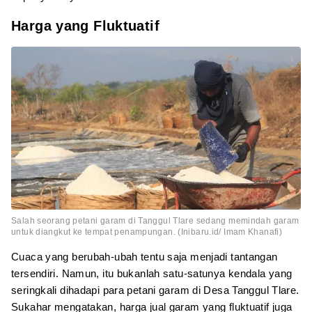
Harga yang Fluktuatif
Salah seorang petani garam di Tanggul Tlare sedang memindah garam
untuk diangkut ke tempat penampungan. (Inibaru.id/ Imam Khanafi)
Cuaca yang berubah-ubah tentu saja menjadi tantangan
tersendiri. Namun, itu bukanlah satu-satunya kendala yang
seringkali dihadapi para petani garam di Desa Tanggul Tlare.
Sukahar mengatakan, harga jual garam yang fluktuatif juga