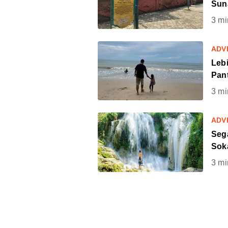
Suna
3
mi
ADV
Lebi
Pan
3
mi
ADV
Seg
Sok
3
mi