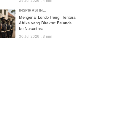
29 Jul 2026
.
4
min
INSPIRASI INDONESIA
Mengenal Londo Ireng, Tentara
Afrika yang Direkrut Belanda
ke Nusantara
30 Jul 2026
.
3
min