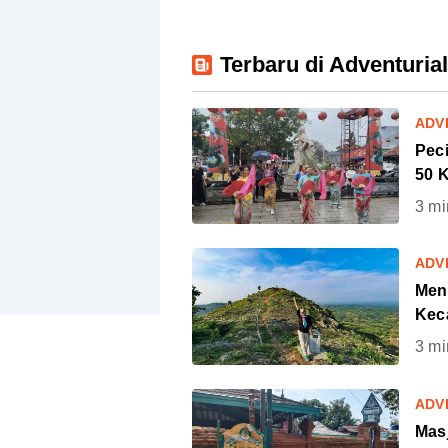
Terbaru di Adventurial
ADV
Peci
50 K
3
mi
ADV
Men
Kec
3
mi
ADV
Mas