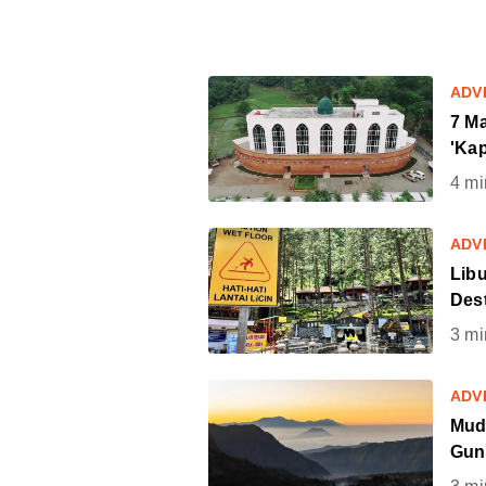
ADV
7 Ma
'Ka
4
mi
ADV
Lib
Dest
3
mi
ADV
Mud
Gun