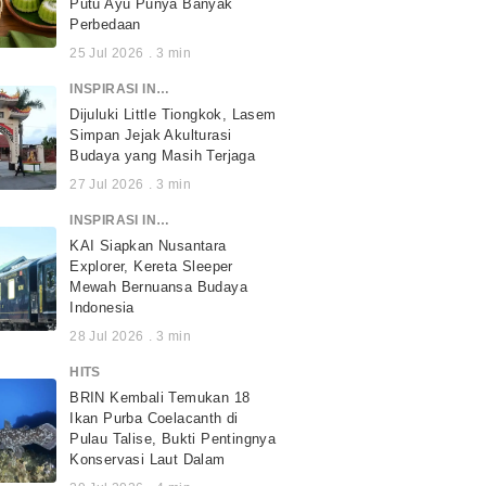
Putu Ayu Punya Banyak
Perbedaan
25 Jul 2026
.
3
min
INSPIRASI INDONESIA
Dijuluki Little Tiongkok, Lasem
Simpan Jejak Akulturasi
Budaya yang Masih Terjaga
27 Jul 2026
.
3
min
INSPIRASI INDONESIA
KAI Siapkan Nusantara
Explorer, Kereta Sleeper
Mewah Bernuansa Budaya
Indonesia
28 Jul 2026
.
3
min
HITS
BRIN Kembali Temukan 18
Ikan Purba Coelacanth di
Pulau Talise, Bukti Pentingnya
Konservasi Laut Dalam