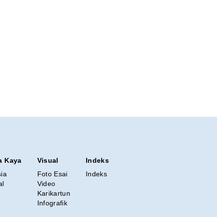
a Kaya
Visual
Indeks
sia
Foto Esai
Indeks
al
Video
Karikartun
Infografik