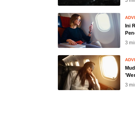
3
mi
ADV
Ini 
Pen
3
mi
ADV
Mudi
'Wen
3
mi