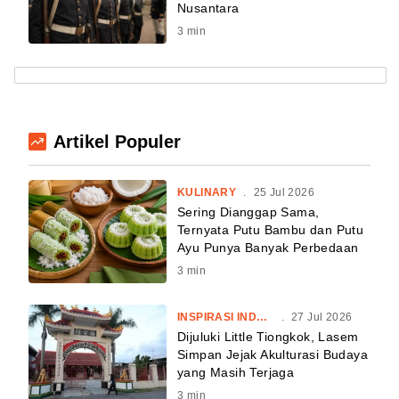
Nusantara
3
min
Artikel Populer
KULINARY
.
25 Jul 2026
Sering Dianggap Sama,
Ternyata Putu Bambu dan Putu
Ayu Punya Banyak Perbedaan
3
min
INSPIRASI INDONESIA
.
27 Jul 2026
Dijuluki Little Tiongkok, Lasem
Simpan Jejak Akulturasi Budaya
yang Masih Terjaga
3
min