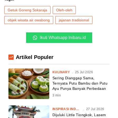
Getuk Goreng Sokaraja
Oleh-oleh
objek wisata air owabong
jajanan tradisional
Ikuti Whatsapp Inibaru.id
Artikel Populer
KULINARY
.
25 Jul 2026
Sering Dianggap Sama,
Ternyata Putu Bambu dan Putu
Ayu Punya Banyak Perbedaan
3
min
INSPIRASI INDONESIA
.
27 Jul 2026
Dijuluki Little Tiongkok, Lasem