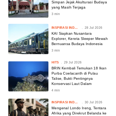
Simpan Jejak Akulturasi Budaya
yang Masih Terjaga
3
min
INSPIRASI INDONESIA
.
28 Jul 2026
KAI Siapkan Nusantara
Explorer, Kereta Sleeper Mewah
Bernuansa Budaya Indonesia
3
min
HITS
.
29 Jul 2026
BRIN Kembali Temukan 18 Ikan
Purba Coelacanth di Pulau
Talise, Bukti Pentingnya
Konservasi Laut Dalam
4
min
INSPIRASI INDONESIA
.
30 Jul 2026
Mengenal Londo Ireng, Tentara
Afrika yang Direkrut Belanda ke