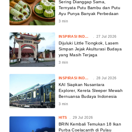
Sering Dianggap Sama,
Ternyata Putu Bambu dan Putu
Ayu Punya Banyak Perbedaan
3
min
INSPIRASI INDONESIA
.
27 Jul 2026
Dijuluki Little Tiongkok, Lasem
Simpan Jejak Akulturasi Budaya
yang Masih Terjaga
3
min
INSPIRASI INDONESIA
.
28 Jul 2026
KAI Siapkan Nusantara
Explorer, Kereta Sleeper Mewah
Bernuansa Budaya Indonesia
3
min
HITS
.
29 Jul 2026
BRIN Kembali Temukan 18 Ikan
Purba Coelacanth di Pulau