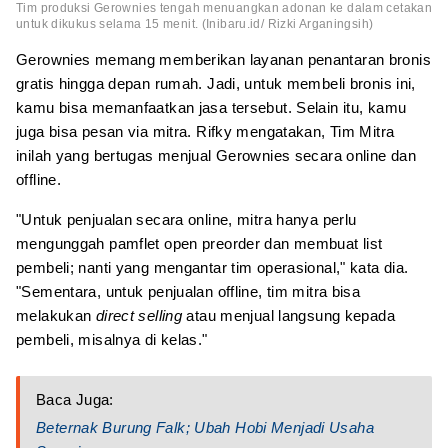
Tim produksi Gerownies tengah menuangkan adonan ke dalam cetakan
untuk dikukus selama 15 menit. (Inibaru.id/ Rizki Arganingsih)
Gerownies memang memberikan layanan penantaran bronis
gratis hingga depan rumah. Jadi, untuk membeli bronis ini,
kamu bisa memanfaatkan jasa tersebut. Selain itu, kamu
juga bisa pesan via mitra. Rifky mengatakan, Tim Mitra
inilah yang bertugas menjual Gerownies secara online dan
offline.
"Untuk penjualan secara online, mitra hanya perlu
mengunggah pamflet open preorder dan membuat list
pembeli; nanti yang mengantar tim operasional," kata dia.
"Sementara, untuk penjualan offline, tim mitra bisa
melakukan
direct selling
atau menjual langsung kepada
pembeli, misalnya di kelas."
Baca Juga:
Beternak Burung Falk; Ubah Hobi Menjadi Usaha