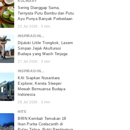
KULINARY
Sering Dianggap Sama,
Ternyata Putu Bambu dan Putu
Ayu Punya Banyak Perbedaan
25 Jul 2026
.
3
min
INSPIRASI INDONESIA
Dijuluki Little Tiongkok, Lasem
Simpan Jejak Akulturasi
Budaya yang Masih Terjaga
27 Jul 2026
.
3
min
INSPIRASI INDONESIA
KAI Siapkan Nusantara
Explorer, Kereta Sleeper
Mewah Bernuansa Budaya
Indonesia
28 Jul 2026
.
3
min
HITS
BRIN Kembali Temukan 18
Ikan Purba Coelacanth di
Pulau Talise, Bukti Pentingnya