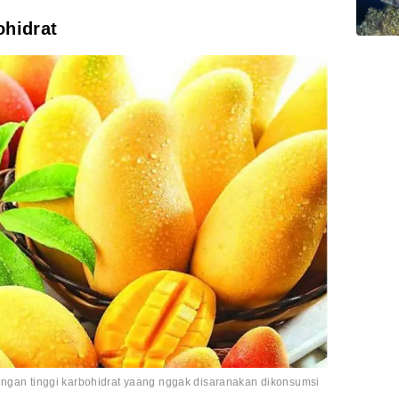
ohidrat
engan tinggi karbohidrat yaang nggak disaranakan dikonsumsi