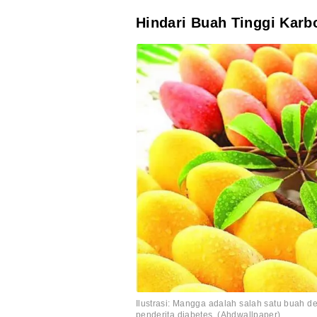
Hindari Buah Tinggi Karb
Ilustrasi: Mangga adalah salah satu buah d
penderita diabetes. (Ahdwallpaper)