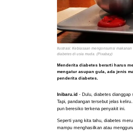
Ilustrasi: Kebiasaan mengonsumsi makanan 
diabetes di usia muda. (Pixabay)
Menderita diabetes berarti harus 
mengatur asupan gula, ada jenis ma
penderita diabetes.
Inibaru.id
- Dulu, diabetes dianggap
Tapi, pandangan tersebut jelas kelir
pun beresiko terkena penyakit ini.
Seperti yang kita tahu, diabetes me
mampu menghasilkan atau menggunaka