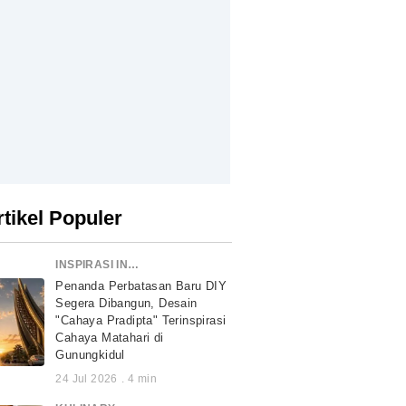
rtikel Populer
INSPIRASI INDONESIA
Penanda Perbatasan Baru DIY
Segera Dibangun, Desain
"Cahaya Pradipta" Terinspirasi
Cahaya Matahari di
Gunungkidul
24 Jul 2026
.
4
min