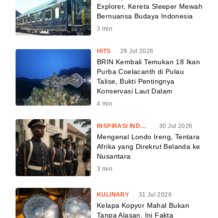
Explorer, Kereta Sleeper Mewah
Bernuansa Budaya Indonesia
3
min
HITS
.
29 Jul 2026
BRIN Kembali Temukan 18 Ikan
Purba Coelacanth di Pulau
Talise, Bukti Pentingnya
Konservasi Laut Dalam
4
min
INSPIRASI INDONESIA
.
30 Jul 2026
Mengenal Londo Ireng, Tentara
Afrika yang Direkrut Belanda ke
Nusantara
3
min
KULINARY
.
31 Jul 2026
Kelapa Kopyor Mahal Bukan
Tanpa Alasan, Ini Fakta