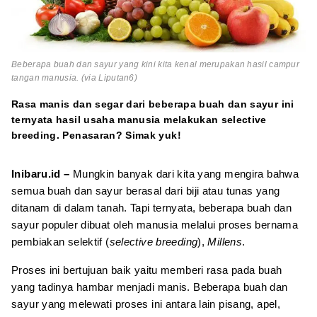
Beberapa buah dan sayur yang kini kita kenal merupakan hasil campur
tangan manusia. (via Liputan6)
Rasa manis dan segar dari beberapa buah dan sayur ini
ternyata hasil usaha manusia melakukan selective
breeding. Penasaran? Simak yuk!
Inibaru.id –
Mungkin banyak dari kita yang mengira bahwa
semua buah dan sayur berasal dari biji atau tunas yang
ditanam di dalam tanah. Tapi ternyata, beberapa buah dan
sayur populer dibuat oleh manusia melalui proses bernama
pembiakan selektif (
selective breeding
),
Millens
.
Proses ini bertujuan baik yaitu memberi rasa pada buah
yang tadinya hambar menjadi manis. Beberapa buah dan
sayur yang melewati proses ini antara lain pisang, apel,