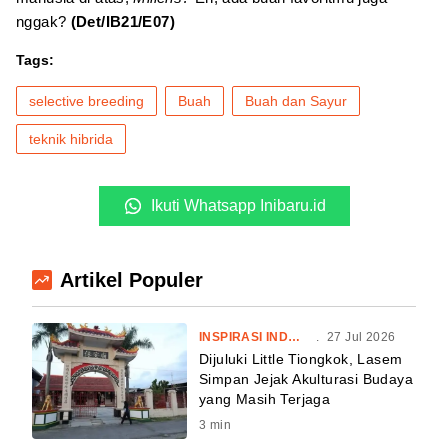
nggak?
(Det/IB21/E07)
Tags:
selective breeding
Buah
Buah dan Sayur
teknik hibrida
Ikuti Whatsapp Inibaru.id
Artikel Populer
INSPIRASI INDONESIA
.
27 Jul 2026
Dijuluki Little Tiongkok, Lasem
Simpan Jejak Akulturasi Budaya
yang Masih Terjaga
3
min