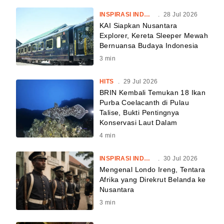
INSPIRASI INDONESIA
.
28 Jul 2026
KAI Siapkan Nusantara
Explorer, Kereta Sleeper Mewah
Bernuansa Budaya Indonesia
3
min
HITS
.
29 Jul 2026
BRIN Kembali Temukan 18 Ikan
Purba Coelacanth di Pulau
Talise, Bukti Pentingnya
Konservasi Laut Dalam
4
min
INSPIRASI INDONESIA
.
30 Jul 2026
Mengenal Londo Ireng, Tentara
Afrika yang Direkrut Belanda ke
Nusantara
3
min