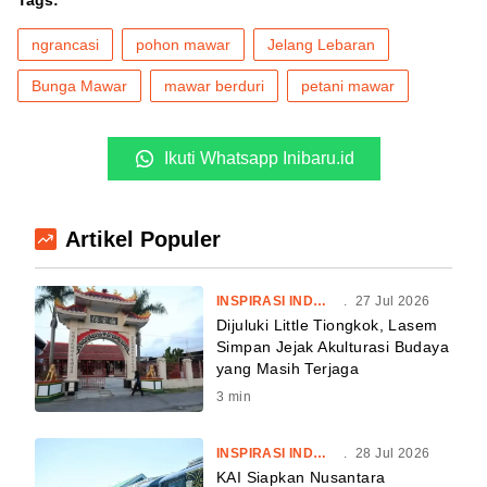
ngrancasi
pohon mawar
Jelang Lebaran
Bunga Mawar
mawar berduri
petani mawar
Ikuti Whatsapp Inibaru.id
Artikel Populer
INSPIRASI INDONESIA
.
27 Jul 2026
Dijuluki Little Tiongkok, Lasem
Simpan Jejak Akulturasi Budaya
yang Masih Terjaga
3
min
INSPIRASI INDONESIA
.
28 Jul 2026
KAI Siapkan Nusantara