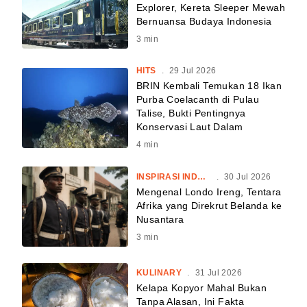
Explorer, Kereta Sleeper Mewah
Bernuansa Budaya Indonesia
3
min
HITS
.
29 Jul 2026
BRIN Kembali Temukan 18 Ikan
Purba Coelacanth di Pulau
Talise, Bukti Pentingnya
Konservasi Laut Dalam
4
min
INSPIRASI INDONESIA
.
30 Jul 2026
Mengenal Londo Ireng, Tentara
Afrika yang Direkrut Belanda ke
Nusantara
3
min
KULINARY
.
31 Jul 2026
Kelapa Kopyor Mahal Bukan
Tanpa Alasan, Ini Fakta