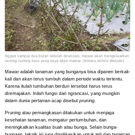
Nggak sampai dua bulan setelah dirancasi, mawar akan mengeluarkan
ranting-ranting baru yang kaya akan mawar. (Inibaru.id/Arie Widodo)
Mawar adalah tanaman yang bunganya bisa dipanen berkali-
kali dan akan terus tumbuh dalam periode waktu tertentu.
Karena itulah tumbuhan berduri tersebut harus terus
diremajakan. Inilah fungsi dari ngrancasi, yang mungkin
dalam dunia pertanian acap disebut
pruning.
Pruning atau pemangkasan dilakukan untuk menjaga
kesehatan tanaman, mengatur pertumbuhan, dan
meningkatkan kualitas buah atau bunga. Selain bunga-
bungaan, teknik ini juga diaplikasikan untuk teh dan tanaman