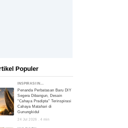
rtikel Populer
INSPIRASI INDONESIA
Penanda Perbatasan Baru DIY
Segera Dibangun, Desain
"Cahaya Pradipta" Terinspirasi
Cahaya Matahari di
Gunungkidul
24 Jul 2026
.
4
min