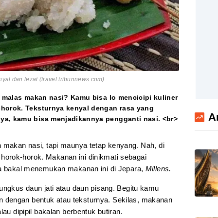
yal dan lezat (travel.tribunnews.com)
i malas makan nasi? Kamu bisa lo mencicipi kuliner
-horok. Teksturnya kenyal dengan rasa yang
A
ya, kamu bisa menjadikannya pengganti nasi. <br>
 makan nasi, tapi maunya tetap kenyang. Nah, di
orok-horok. Makanan ini dinikmati sebagai
ya bakal menemukan makanan ini di Jepara,
Millens.
ungkus daun jati atau daun pisang. Begitu kamu
dengan bentuk atau teksturnya. Sekilas, makanan
lau dipipil bakalan berbentuk butiran.