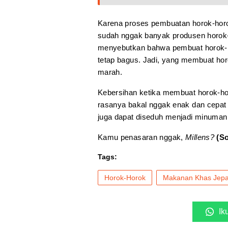
Karena proses pembuatan horok-hor
sudah nggak banyak produsen horok-h
menyebutkan bahwa pembuat horok-hor
tetap bagus. Jadi, yang membuat ho
marah.
Kebersihan ketika membuat horok-hor
rasanya bakal nggak enak dan cepat 
juga dapat diseduh menjadi minuman
Kamu penasaran nggak,
Millens
?
(So
Tags:
Horok-Horok
Makanan Khas Jepa
Ik