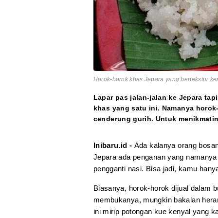
Horok-horok khas Jepara yang bertekstur ken
Lapar pas jalan-jalan ke Jepara tap
khas yang satu ini. Namanya horok
cenderung gurih. Untuk menikmatin
Inibaru.id -
Ada kalanya orang bosan
Jepara ada penganan yang namanya h
pengganti nasi. Bisa jadi, kamu han
Biasanya, horok-horok dijual dalam b
membukanya, mungkin bakalan heran 
ini mirip potongan kue kenyal yang ka