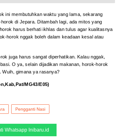
ok ini membutuhkan waktu yang lama, sekarang
orok di Jepara. Ditambah lagi, ada mitos yang
ok harus berhati ikhlas dan tulus agar kualitasnya
rok-horok nggak boleh dalam keadaan kesal atau
ok juga harus sangat diperhatikan. Kalau nggak,
basi. O ya, selain dijadikan makanan, horok-horok
. Wuih, gimana ya rasanya?
n,Kab,Pat/MG43/E05)
ra
Pengganti Nasi
uti Whatsapp Inibaru.id