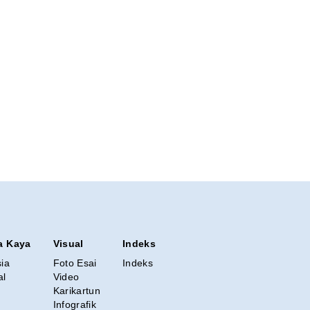
a Kaya
Visual
Indeks
sia
Foto Esai
Indeks
al
Video
Karikartun
Infografik