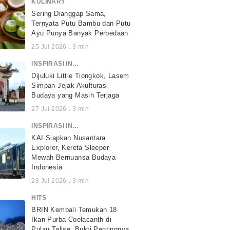
KULINARY
Sering Dianggap Sama,
Ternyata Putu Bambu dan Putu
Ayu Punya Banyak Perbedaan
25 Jul 2026
.
3
min
INSPIRASI INDONESIA
Dijuluki Little Tiongkok, Lasem
Simpan Jejak Akulturasi
Budaya yang Masih Terjaga
27 Jul 2026
.
3
min
INSPIRASI INDONESIA
KAI Siapkan Nusantara
Explorer, Kereta Sleeper
Mewah Bernuansa Budaya
Indonesia
28 Jul 2026
.
3
min
HITS
BRIN Kembali Temukan 18
Ikan Purba Coelacanth di
Pulau Talise, Bukti Pentingnya