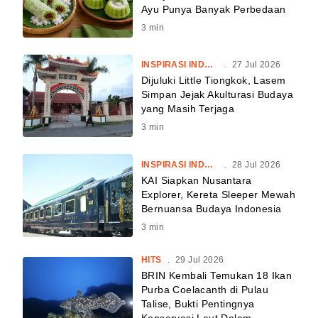
Ayu Punya Banyak Perbedaan
3
min
INSPIRASI INDONESIA
.
27 Jul 2026
Dijuluki Little Tiongkok, Lasem
Simpan Jejak Akulturasi Budaya
yang Masih Terjaga
3
min
INSPIRASI INDONESIA
.
28 Jul 2026
KAI Siapkan Nusantara
Explorer, Kereta Sleeper Mewah
Bernuansa Budaya Indonesia
3
min
HITS
.
29 Jul 2026
BRIN Kembali Temukan 18 Ikan
Purba Coelacanth di Pulau
Talise, Bukti Pentingnya
Konservasi Laut Dalam