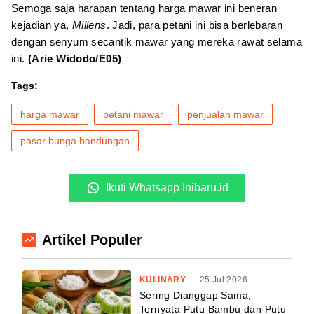
Semoga saja harapan tentang harga mawar ini beneran
kejadian ya,
Millens
. Jadi, para petani ini bisa berlebaran
dengan senyum secantik mawar yang mereka rawat selama
ini.
(Arie Widodo/E05)
Tags:
harga mawar
petani mawar
penjualan mawar
pasar bunga bandungan
Ikuti Whatsapp Inibaru.id
Artikel Populer
KULINARY
.
25 Jul 2026
Sering Dianggap Sama,
Ternyata Putu Bambu dan Putu