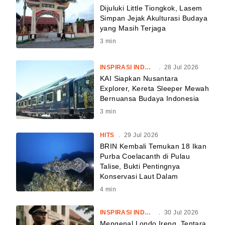
Dijuluki Little Tiongkok, Lasem
Simpan Jejak Akulturasi Budaya
yang Masih Terjaga
3
min
INSPIRASI INDONESIA
.
28 Jul 2026
KAI Siapkan Nusantara
Explorer, Kereta Sleeper Mewah
Bernuansa Budaya Indonesia
3
min
HITS
.
29 Jul 2026
BRIN Kembali Temukan 18 Ikan
Purba Coelacanth di Pulau
Talise, Bukti Pentingnya
Konservasi Laut Dalam
4
min
INSPIRASI INDONESIA
.
30 Jul 2026
Mengenal Londo Ireng, Tentara