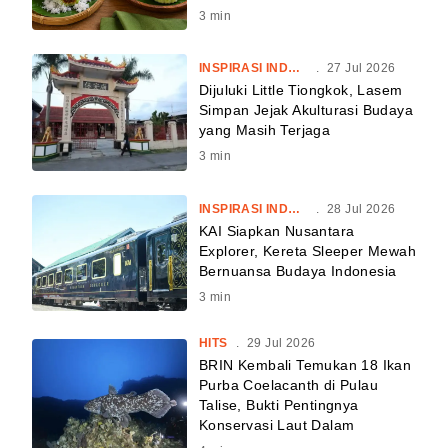
3
min
INSPIRASI INDONESIA
.
27 Jul 2026
Dijuluki Little Tiongkok, Lasem
Simpan Jejak Akulturasi Budaya
yang Masih Terjaga
3
min
INSPIRASI INDONESIA
.
28 Jul 2026
KAI Siapkan Nusantara
Explorer, Kereta Sleeper Mewah
Bernuansa Budaya Indonesia
3
min
HITS
.
29 Jul 2026
BRIN Kembali Temukan 18 Ikan
Purba Coelacanth di Pulau
Talise, Bukti Pentingnya
Konservasi Laut Dalam