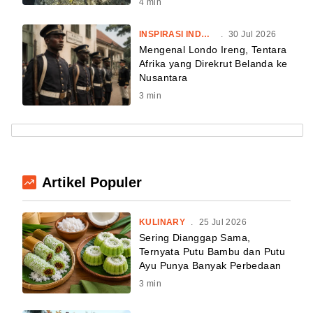
4
min
INSPIRASI INDONESIA
.
30 Jul 2026
Mengenal Londo Ireng, Tentara
Afrika yang Direkrut Belanda ke
Nusantara
3
min
Artikel Populer
KULINARY
.
25 Jul 2026
Sering Dianggap Sama,
Ternyata Putu Bambu dan Putu
Ayu Punya Banyak Perbedaan
3
min