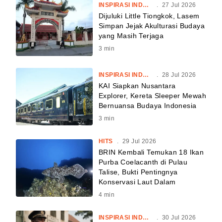
INSPIRASI INDONESIA
.
27 Jul 2026
Dijuluki Little Tiongkok, Lasem
Simpan Jejak Akulturasi Budaya
yang Masih Terjaga
3
min
INSPIRASI INDONESIA
.
28 Jul 2026
KAI Siapkan Nusantara
Explorer, Kereta Sleeper Mewah
Bernuansa Budaya Indonesia
3
min
HITS
.
29 Jul 2026
BRIN Kembali Temukan 18 Ikan
Purba Coelacanth di Pulau
Talise, Bukti Pentingnya
Konservasi Laut Dalam
4
min
INSPIRASI INDONESIA
.
30 Jul 2026