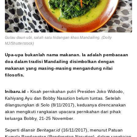
Gulau daun ubi, salah satu hidangan khas Mandailing. (Dolly
MJ/Shutterstock)
Upa-upa bukanlah nama makanan. Ia adalah pembacaan
doa dalam tradisi Mandailing disimbolkan dengan
makanan yang masing-masing mengandung nilai
filosofis.
Inibaru.id -
Kisah pernikahan putri Presiden Joko Widodo,
Kahiyang Ayu dan Bobby Nasution belum tuntas. Setelah
dilangsungkan di Solo (8/11/2017), keduanya direncanakan
akan mengikuti rangkaian upacara pernikahan dari pihak
keluarga Bobby, 21-25 November.
Seperti dilansir
Beritagar.id
(16/11/2017), menurut Patuan
Kumala Pandapotan (Pandapotan Nasution), dalam rangkaian