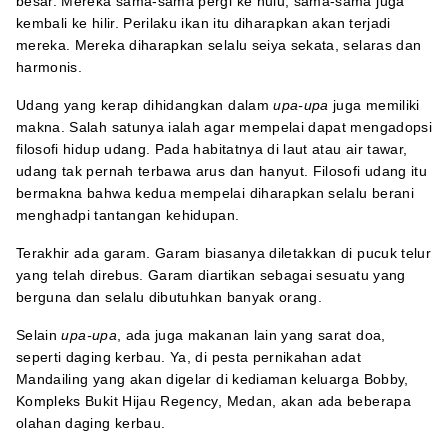
besar. Mereka sama-sama pergi ke hulu, sama-sama juga
kembali ke hilir. Perilaku ikan itu diharapkan akan terjadi
mereka. Mereka diharapkan selalu seiya sekata, selaras dan
harmonis.
Udang yang kerap dihidangkan dalam
upa-upa
juga memiliki
makna. Salah satunya ialah agar mempelai dapat mengadopsi
filosofi hidup udang. Pada habitatnya di laut atau air tawar,
udang tak pernah terbawa arus dan hanyut. Filosofi udang itu
bermakna bahwa kedua mempelai diharapkan selalu berani
menghadpi tantangan kehidupan.
Terakhir ada garam. Garam biasanya diletakkan di pucuk telur
yang telah direbus. Garam diartikan sebagai sesuatu yang
berguna dan selalu dibutuhkan banyak orang.
Selain
upa-upa
, ada juga makanan lain yang sarat doa,
seperti daging kerbau. Ya, di pesta pernikahan adat
Mandailing yang akan digelar di kediaman keluarga Bobby,
Kompleks Bukit Hijau Regency, Medan, akan ada beberapa
olahan daging kerbau.