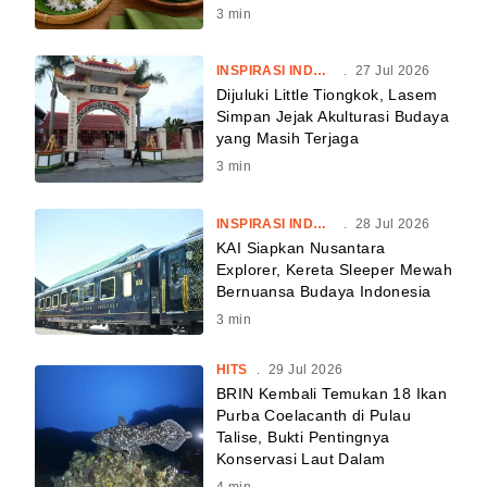
3
min
INSPIRASI INDONESIA
.
27 Jul 2026
Dijuluki Little Tiongkok, Lasem
Simpan Jejak Akulturasi Budaya
yang Masih Terjaga
3
min
INSPIRASI INDONESIA
.
28 Jul 2026
KAI Siapkan Nusantara
Explorer, Kereta Sleeper Mewah
Bernuansa Budaya Indonesia
3
min
HITS
.
29 Jul 2026
BRIN Kembali Temukan 18 Ikan
Purba Coelacanth di Pulau
Talise, Bukti Pentingnya
Konservasi Laut Dalam
4
min