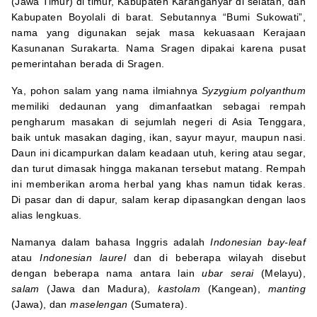
(Jawa Timur) di timur, Kabupaten Karanganyar di selatan, dan
Kabupaten Boyolali di barat. Sebutannya “Bumi Sukowati”,
nama yang digunakan sejak masa kekuasaan Kerajaan
Kasunanan Surakarta. Nama Sragen dipakai karena pusat
pemerintahan berada di Sragen.
Ya, pohon salam yang nama ilmiahnya
Syzygium polyanthum
memiliki dedaunan yang dimanfaatkan sebagai rempah
pengharum masakan di sejumlah negeri di Asia Tenggara,
baik untuk masakan daging, ikan, sayur mayur, maupun nasi.
Daun ini dicampurkan dalam keadaan utuh, kering atau segar,
dan turut dimasak hingga makanan tersebut matang. Rempah
ini memberikan aroma herbal yang khas namun tidak keras.
Di pasar dan di dapur, salam kerap dipasangkan dengan laos
alias lengkuas.
Namanya dalam bahasa Inggris adalah
Indonesian bay-leaf
atau
Indonesian laurel
dan di beberapa wilayah disebut
dengan beberapa nama antara lain
ubar serai
(Melayu),
salam
(Jawa dan Madura),
kastolam
(Kangean),
manting
(Jawa), dan
maselengan
(Sumatera).