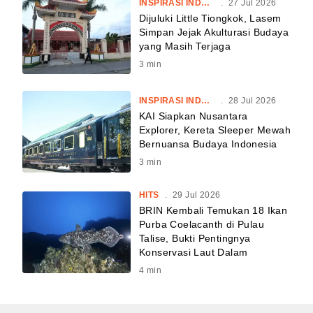
INSPIRASI INDONESIA
.
27 Jul 2026
Dijuluki Little Tiongkok, Lasem
Simpan Jejak Akulturasi Budaya
yang Masih Terjaga
3
min
INSPIRASI INDONESIA
.
28 Jul 2026
KAI Siapkan Nusantara
Explorer, Kereta Sleeper Mewah
Bernuansa Budaya Indonesia
3
min
HITS
.
29 Jul 2026
BRIN Kembali Temukan 18 Ikan
Purba Coelacanth di Pulau
Talise, Bukti Pentingnya
Konservasi Laut Dalam
4
min