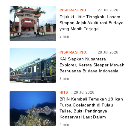
INSPIRASI INDONESIA
.
27 Jul 2026
Dijuluki Little Tiongkok, Lasem
Simpan Jejak Akulturasi Budaya
yang Masih Terjaga
3
min
INSPIRASI INDONESIA
.
28 Jul 2026
KAI Siapkan Nusantara
Explorer, Kereta Sleeper Mewah
Bernuansa Budaya Indonesia
3
min
HITS
.
29 Jul 2026
BRIN Kembali Temukan 18 Ikan
Purba Coelacanth di Pulau
Talise, Bukti Pentingnya
Konservasi Laut Dalam
4
min