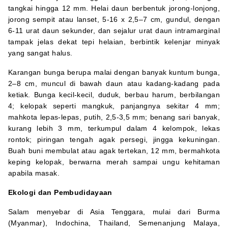
tangkai hingga 12 mm. Helai daun berbentuk jorong-lonjong,
jorong sempit atau lanset, 5-16 x 2,5–7 cm, gundul, dengan
6-11 urat daun sekunder, dan sejalur urat daun intramarginal
tampak jelas dekat tepi helaian, berbintik kelenjar minyak
yang sangat halus.
Karangan bunga berupa malai dengan banyak kuntum bunga,
2–8 cm, muncul di bawah daun atau kadang-kadang pada
ketiak. Bunga kecil-kecil, duduk, berbau harum, berbilangan
4; kelopak seperti mangkuk, panjangnya sekitar 4 mm;
mahkota lepas-lepas, putih, 2,5-3,5 mm; benang sari banyak,
kurang lebih 3 mm, terkumpul dalam 4 kelompok, lekas
rontok; piringan tengah agak persegi, jingga kekuningan.
Buah buni membulat atau agak tertekan, 12 mm, bermahkota
keping kelopak, berwarna merah sampai ungu kehitaman
apabila masak.
Ekologi dan Pembudidayaan
Salam menyebar di Asia Tenggara, mulai dari Burma
(Myanmar), Indochina, Thailand, Semenanjung Malaya,