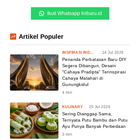
Ikuti Whatsapp Inibaru.id
Artikel Populer
INSPIRASI INDONESIA
.
24 Jul 2026
Penanda Perbatasan Baru DIY
Segera Dibangun, Desain
"Cahaya Pradipta" Terinspirasi
Cahaya Matahari di
Gunungkidul
4
min
KULINARY
.
25 Jul 2026
Sering Dianggap Sama,
Ternyata Putu Bambu dan Putu
Ayu Punya Banyak Perbedaan
3
min