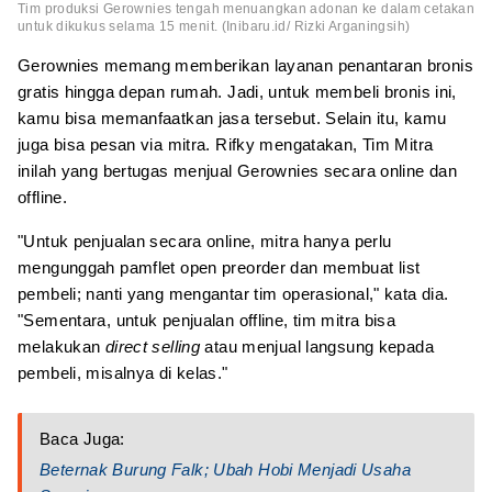
Tim produksi Gerownies tengah menuangkan adonan ke dalam cetakan
untuk dikukus selama 15 menit. (Inibaru.id/ Rizki Arganingsih)
Gerownies memang memberikan layanan penantaran bronis
gratis hingga depan rumah. Jadi, untuk membeli bronis ini,
kamu bisa memanfaatkan jasa tersebut. Selain itu, kamu
juga bisa pesan via mitra. Rifky mengatakan, Tim Mitra
inilah yang bertugas menjual Gerownies secara online dan
offline.
"Untuk penjualan secara online, mitra hanya perlu
mengunggah pamflet open preorder dan membuat list
pembeli; nanti yang mengantar tim operasional," kata dia.
"Sementara, untuk penjualan offline, tim mitra bisa
melakukan
direct selling
atau menjual langsung kepada
pembeli, misalnya di kelas."
Baca Juga:
Beternak Burung Falk; Ubah Hobi Menjadi Usaha