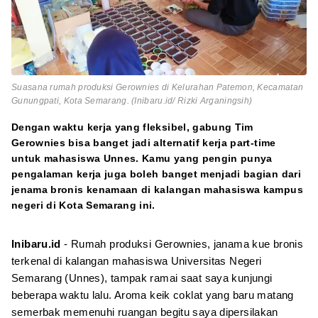
Suasana rumah produksi Gerownies di Kelurahan Patemon, Kecamatan
Gunungpati, Kota Semarang. (Inibaru.id/ Rizki Arganingsih)
Dengan waktu kerja yang fleksibel, gabung Tim
Gerownies bisa banget jadi alternatif kerja part-time
untuk mahasiswa Unnes. Kamu yang pengin punya
pengalaman kerja juga boleh banget menjadi bagian dari
jenama bronis kenamaan di kalangan mahasiswa kampus
negeri di Kota Semarang ini.
Inibaru.id
- Rumah produksi Gerownies, janama kue bronis
terkenal di kalangan mahasiswa Universitas Negeri
Semarang (Unnes), tampak ramai saat saya kunjungi
beberapa waktu lalu. Aroma keik coklat yang baru matang
semerbak memenuhi ruangan begitu saya dipersilakan