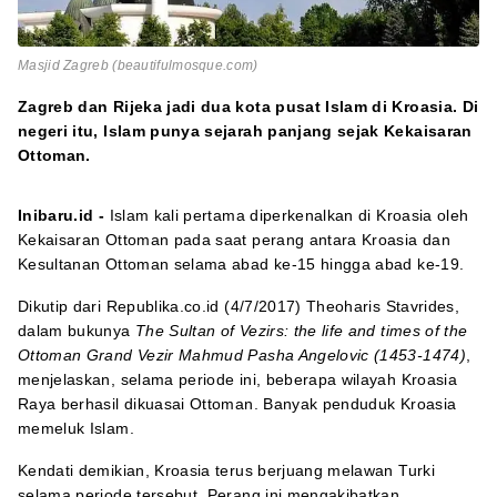
Masjid Zagreb (beautifulmosque.com)
Zagreb dan Rijeka jadi dua kota pusat Islam di Kroasia. Di
negeri itu, Islam punya sejarah panjang sejak Kekaisaran
Ottoman.
Inibaru.id -
Islam kali pertama diperkenalkan di Kroasia oleh
Kekaisaran Ottoman pada saat perang antara Kroasia dan
Kesultanan Ottoman selama abad ke-15 hingga abad ke-19.
Dikutip dari Republika.co.id (4/7/2017) Theoharis Stavrides,
dalam bukunya
The Sultan of Vezirs: the life and times of the
Ottoman Grand Vezir Mahmud Pasha Angelovic (1453-1474)
,
menjelaskan, selama periode ini, beberapa wilayah Kroasia
Raya berhasil dikuasai Ottoman. Banyak penduduk Kroasia
memeluk Islam.
Kendati demikian, Kroasia terus berjuang melawan Turki
selama periode tersebut. Perang ini mengakibatkan