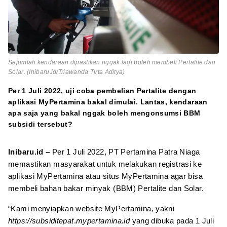
Sejumlah kendaraan dipastikan nggak lagi boleh membeli Pertalite dan
Solar. (Inibaru.id/Triawanda Tirta Aditya)
Per 1 Juli 2022, uji coba pembelian Pertalite dengan
aplikasi MyPertamina bakal dimulai. Lantas, kendaraan
apa saja yang bakal nggak boleh mengonsumsi BBM
subsidi tersebut?
Inibaru.id –
Per 1 Juli 2022, PT Pertamina Patra Niaga
memastikan masyarakat untuk melakukan registrasi ke
aplikasi MyPertamina atau situs MyPertamina agar bisa
membeli bahan bakar minyak (BBM) Pertalite dan Solar.
“Kami menyiapkan website MyPertamina, yakni
https://subsiditepat
.
mypertamina.id
yang dibuka pada 1 Juli