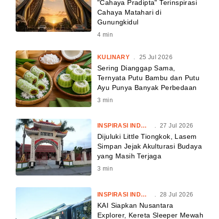
"Cahaya Pradipta" Terinspirasi
Cahaya Matahari di
Gunungkidul
4
min
KULINARY
.
25 Jul 2026
Sering Dianggap Sama,
Ternyata Putu Bambu dan Putu
Ayu Punya Banyak Perbedaan
3
min
INSPIRASI INDONESIA
.
27 Jul 2026
Dijuluki Little Tiongkok, Lasem
Simpan Jejak Akulturasi Budaya
yang Masih Terjaga
3
min
INSPIRASI INDONESIA
.
28 Jul 2026
KAI Siapkan Nusantara
Explorer, Kereta Sleeper Mewah