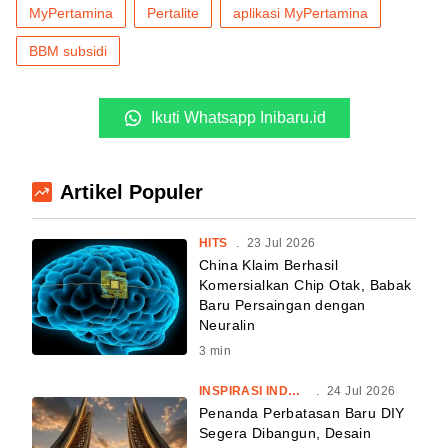
MyPertamina
Pertalite
aplikasi MyPertamina
BBM subsidi
Ikuti Whatsapp Inibaru.id
Artikel Populer
HITS
.
23 Jul 2026
China Klaim Berhasil
Komersialkan Chip Otak, Babak
Baru Persaingan dengan
Neuralin
3
min
INSPIRASI INDONESIA
.
24 Jul 2026
Penanda Perbatasan Baru DIY
Segera Dibangun, Desain