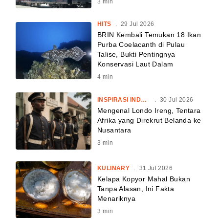
3
min
HITS
.
29 Jul 2026
BRIN Kembali Temukan 18 Ikan
Purba Coelacanth di Pulau
Talise, Bukti Pentingnya
Konservasi Laut Dalam
4
min
INSPIRASI INDONESIA
.
30 Jul 2026
Mengenal Londo Ireng, Tentara
Afrika yang Direkrut Belanda ke
Nusantara
3
min
KULINARY
.
31 Jul 2026
Kelapa Kopyor Mahal Bukan
Tanpa Alasan, Ini Fakta
Menariknya
3
min