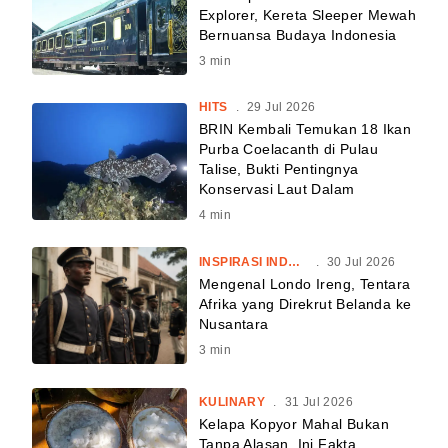
Explorer, Kereta Sleeper Mewah
Bernuansa Budaya Indonesia
3
min
HITS
.
29 Jul 2026
BRIN Kembali Temukan 18 Ikan
Purba Coelacanth di Pulau
Talise, Bukti Pentingnya
Konservasi Laut Dalam
4
min
INSPIRASI INDONESIA
.
30 Jul 2026
Mengenal Londo Ireng, Tentara
Afrika yang Direkrut Belanda ke
Nusantara
3
min
KULINARY
.
31 Jul 2026
Kelapa Kopyor Mahal Bukan
Tanpa Alasan, Ini Fakta