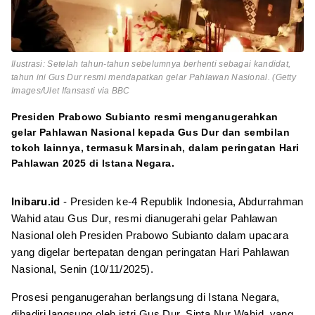
Ilustrasi: Setelah tahun-tahun sebelumnya berhenti sebagai kandidat,
tahun ini Gus Dur resmi mendapatkan gelar Pahlawan Nasional. (Getty
Images/Ulet Ifansasti via BBC
Presiden Prabowo Subianto resmi menganugerahkan
gelar Pahlawan Nasional kepada Gus Dur dan sembilan
tokoh lainnya, termasuk Marsinah, dalam peringatan Hari
Pahlawan 2025 di Istana Negara.
Inibaru.id
- Presiden ke-4 Republik Indonesia, Abdurrahman
Wahid atau Gus Dur, resmi dianugerahi gelar Pahlawan
Nasional oleh Presiden Prabowo Subianto dalam upacara
yang digelar bertepatan dengan peringatan Hari Pahlawan
Nasional, Senin (10/11/2025).
Prosesi penganugerahan berlangsung di Istana Negara,
dihadiri langsung oleh istri Gus Dur, Sinta Nur Wahid, yang