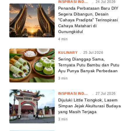
INSPIRASI INDONESIA
.
24 Jul 2026
Penanda Perbatasan Baru DIY
Segera Dibangun, Desain
"Cahaya Pradipta" Terinspirasi
Cahaya Matahari di
Gunungkidul
4
min
KULINARY
.
25 Jul 2026
Sering Dianggap Sama,
Ternyata Putu Bambu dan Putu
Ayu Punya Banyak Perbedaan
3
min
INSPIRASI INDONESIA
.
27 Jul 2026
Dijuluki Little Tiongkok, Lasem
Simpan Jejak Akulturasi Budaya
yang Masih Terjaga
3
min