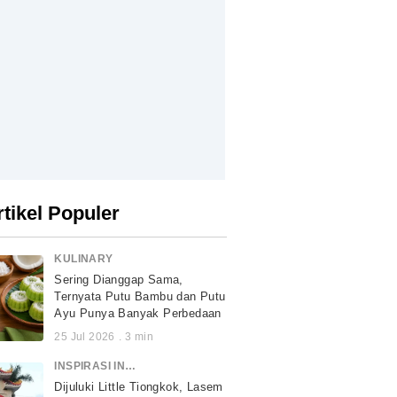
rtikel Populer
KULINARY
Sering Dianggap Sama,
Ternyata Putu Bambu dan Putu
Ayu Punya Banyak Perbedaan
25 Jul 2026
.
3
min
INSPIRASI INDONESIA
Dijuluki Little Tiongkok, Lasem