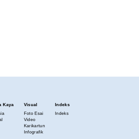
a Kaya
Visual
Indeks
sia
Foto Esai
Indeks
al
Video
Karikartun
Infografik