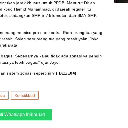
ntukan jarak khusus untuk PPDB. Menurut Dirjen
ikbud Hamid Muhammad, di daerah reguler itu
meter, sedangkan SMP 5-7 kilometer, dan SMA-SMK
ut memang memicu pro dan kontra. Para orang tua yang
resah. Salah satu orang tua yang resah yakni Joko
urakarata.
g bagus. Sebenarnya kalau tidak ada zonasi ya pengin
tasnya lebih bagus," ujar Joyo.
an sistem zonasi seperti ini?
(IB11/E04)
sia
Kemdikbud
uti Whatsapp Inibaru.id