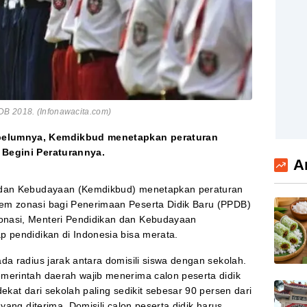
DB 2018. (Infonawacita.com)
belumnya, Kemdikbud menetapkan peraturan
 Begini Peraturannya.
A
 dan Kebudayaan (Kemdikbud) menetapkan peraturan
em zonasi bagi Penerimaan Peserta Didik Baru (PPDB)
onasi, Menteri Pendidikan dan Kebudayaan
p pendidikan di Indonesia bisa merata.
da radius jarak antara domisili siswa dengan sekolah.
merintah daerah wajib menerima calon peserta didik
ekat dari sekolah paling sedikit sebesar 90 persen dari
 yang diterima. Domisili calon peserta didik harus