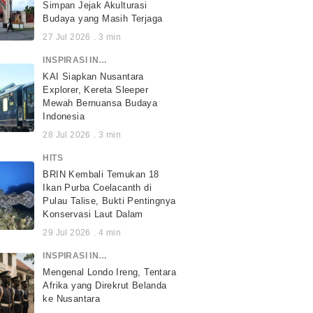
Simpan Jejak Akulturasi
Budaya yang Masih Terjaga
27 Jul 2026
.
3
min
INSPIRASI INDONESIA
KAI Siapkan Nusantara
Explorer, Kereta Sleeper
Mewah Bernuansa Budaya
Indonesia
28 Jul 2026
.
3
min
HITS
BRIN Kembali Temukan 18
Ikan Purba Coelacanth di
Pulau Talise, Bukti Pentingnya
Konservasi Laut Dalam
29 Jul 2026
.
4
min
INSPIRASI INDONESIA
Mengenal Londo Ireng, Tentara
Afrika yang Direkrut Belanda
ke Nusantara