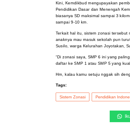
Kini, Kemdikbud mengupayakan pembe
Pendidikan Dasar dan Menengah Kemd
biasanya SD maksimal sampai 3 kilo
sampai 9-10 km.
Terkait hal itu, sistem zonasi terseb
anaknya mau masuk sekolah pun turut 
Susilo, warga Kelurahan Joyotakan, S
“Di zonasi saya, SMP 6 ini yang palin
daftar ke SMP 1 atau SMP 5 yang kuali
Hm, kalau kamu setuju nggak sih deng
Tags:
Sistem Zonasi
Pendidikan Indone
Ik