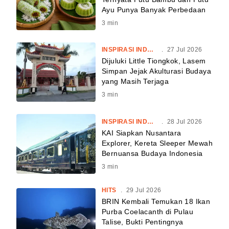
Ayu Punya Banyak Perbedaan
3
min
INSPIRASI INDONESIA
.
27 Jul 2026
Dijuluki Little Tiongkok, Lasem
Simpan Jejak Akulturasi Budaya
yang Masih Terjaga
3
min
INSPIRASI INDONESIA
.
28 Jul 2026
KAI Siapkan Nusantara
Explorer, Kereta Sleeper Mewah
Bernuansa Budaya Indonesia
3
min
HITS
.
29 Jul 2026
BRIN Kembali Temukan 18 Ikan
Purba Coelacanth di Pulau
Talise, Bukti Pentingnya