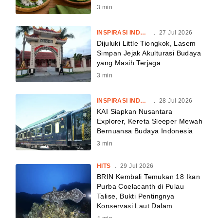
3
min
INSPIRASI INDONESIA
.
27 Jul 2026
Dijuluki Little Tiongkok, Lasem
Simpan Jejak Akulturasi Budaya
yang Masih Terjaga
3
min
INSPIRASI INDONESIA
.
28 Jul 2026
KAI Siapkan Nusantara
Explorer, Kereta Sleeper Mewah
Bernuansa Budaya Indonesia
3
min
HITS
.
29 Jul 2026
BRIN Kembali Temukan 18 Ikan
Purba Coelacanth di Pulau
Talise, Bukti Pentingnya
Konservasi Laut Dalam