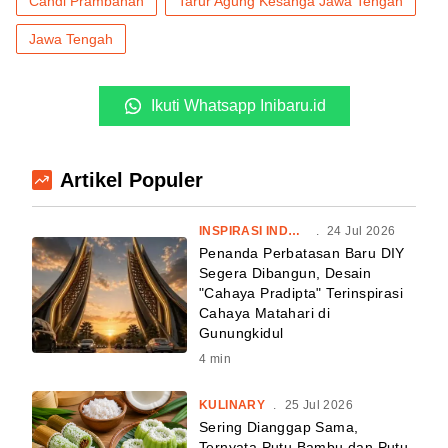
Candi Prambanan
Tarur Agung Kesanga Jawa Tengah
Jawa Tengah
Ikuti Whatsapp Inibaru.id
Artikel Populer
INSPIRASI INDONESIA
.
24 Jul 2026
Penanda Perbatasan Baru DIY
Segera Dibangun, Desain
"Cahaya Pradipta" Terinspirasi
Cahaya Matahari di
Gunungkidul
4
min
KULINARY
.
25 Jul 2026
Sering Dianggap Sama,
Ternyata Putu Bambu dan Putu