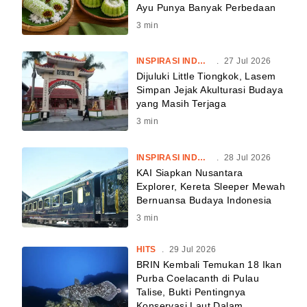
Ayu Punya Banyak Perbedaan
3
min
INSPIRASI INDONESIA
.
27 Jul 2026
Dijuluki Little Tiongkok, Lasem
Simpan Jejak Akulturasi Budaya
yang Masih Terjaga
3
min
INSPIRASI INDONESIA
.
28 Jul 2026
KAI Siapkan Nusantara
Explorer, Kereta Sleeper Mewah
Bernuansa Budaya Indonesia
3
min
HITS
.
29 Jul 2026
BRIN Kembali Temukan 18 Ikan
Purba Coelacanth di Pulau
Talise, Bukti Pentingnya
Konservasi Laut Dalam