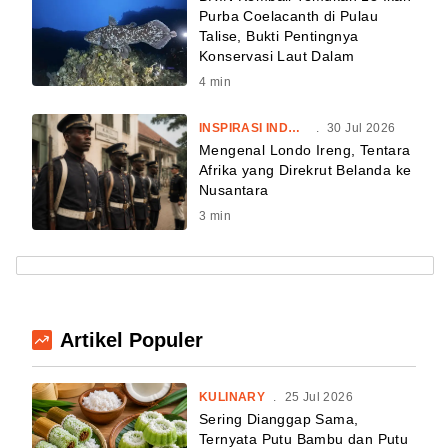
Purba Coelacanth di Pulau
Talise, Bukti Pentingnya
Konservasi Laut Dalam
4
min
INSPIRASI INDONESIA
.
30 Jul 2026
Mengenal Londo Ireng, Tentara
Afrika yang Direkrut Belanda ke
Nusantara
3
min
Artikel Populer
KULINARY
.
25 Jul 2026
Sering Dianggap Sama,
Ternyata Putu Bambu dan Putu