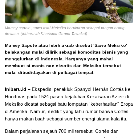
Mamey sapote, sawo asal Meksiko berukuran sekepal tangan orang
dewasa. (Inibaru.id/ Kharisma Ghana Tawakal)
Mamey Sapote atau lebih akrab disebut 'Sawo Meksiko'
belakangan mulai dilirik sebagai komoditas bisnis yang
menggiurkan di Indonesia. Harganya yang mahal
membuat si manis nan eksotis dari Meksiko tersebut
mulai dibudidayakan di pelbagai tempat.
Inibaru.id
– Ekspedisi penakluk Spanyol Hernán Cortés ke
Honduras pada 1524 pasca-kejatuhan Kekaisaran Aztec di
Meksiko dicatat sebagai batu lompatan "keberhasilan" Eropa
di Amerika. Namun, sedikit yang tahu rumor bahwa Cortés
hanya makan buah sebagai sumber energi utama kala itu.
Dalam perjalanan sejauh 700 mil tersebut, Cortés dan