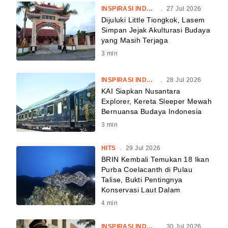
INSPIRASI INDONESIA
.
27 Jul 2026
Dijuluki Little Tiongkok, Lasem
Simpan Jejak Akulturasi Budaya
yang Masih Terjaga
3
min
INSPIRASI INDONESIA
.
28 Jul 2026
KAI Siapkan Nusantara
Explorer, Kereta Sleeper Mewah
Bernuansa Budaya Indonesia
3
min
HITS
.
29 Jul 2026
BRIN Kembali Temukan 18 Ikan
Purba Coelacanth di Pulau
Talise, Bukti Pentingnya
Konservasi Laut Dalam
4
min
INSPIRASI INDONESIA
.
30 Jul 2026