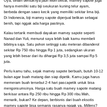
Oya, selain bentuknya jauh lebih besar, mamey sapote juga
hanya memiliki satu biji seukuran kuning telur ayam,
berbeda dengan sawo kecik yang memiliki sekitar lima biji.
Di Indonesia, biji mamey sapote diperjual belikan sebagai
benih, tapi nggak ada harga pastinya.
Kalau tertarik membudi dayakan mamey sapote seperti
Nanad dan Yuli, menurut saya lebih baik kamu membeli
bibitnya saja. Satu pohon setinggi satu meteran dibanderol
sekitar Rp 750 ribu hingga Rp 1 juta, sedangkan ukuran
yang lebih besar dari itu dihargai Rp 3,5 juta sampai Rp 5
juta.
Perlu kamu tahu, sejak mamey sapote berbuah, butuh 10-12
bulan agar buah matang dan siap dipetik. Kamu juga harus
memeram buah tersebut 2-4 hari pascapetik untuk bisa
mengonsumsinya. Harga satu buah mamey sapote matang
berkisar antara Rp 250 ribu hingga Rp 300 ribu.Wah,
menarik, bukan? Ke depan, berbisnis dari buah eksotis
mamey sapote bisa semanis rasanya nggak ya,
Millens
?