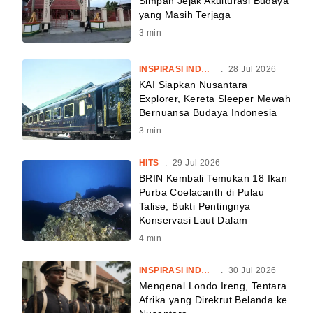
Simpan Jejak Akulturasi Budaya
yang Masih Terjaga
3
min
INSPIRASI INDONESIA
.
28 Jul 2026
KAI Siapkan Nusantara
Explorer, Kereta Sleeper Mewah
Bernuansa Budaya Indonesia
3
min
HITS
.
29 Jul 2026
BRIN Kembali Temukan 18 Ikan
Purba Coelacanth di Pulau
Talise, Bukti Pentingnya
Konservasi Laut Dalam
4
min
INSPIRASI INDONESIA
.
30 Jul 2026
Mengenal Londo Ireng, Tentara
Afrika yang Direkrut Belanda ke