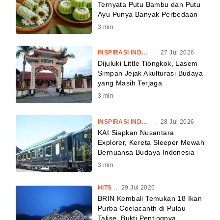
Ternyata Putu Bambu dan Putu
Ayu Punya Banyak Perbedaan
3
min
INSPIRASI INDONESIA
.
27 Jul 2026
Dijuluki Little Tiongkok, Lasem
Simpan Jejak Akulturasi Budaya
yang Masih Terjaga
3
min
INSPIRASI INDONESIA
.
28 Jul 2026
KAI Siapkan Nusantara
Explorer, Kereta Sleeper Mewah
Bernuansa Budaya Indonesia
3
min
HITS
.
29 Jul 2026
BRIN Kembali Temukan 18 Ikan
Purba Coelacanth di Pulau
Talise, Bukti Pentingnya