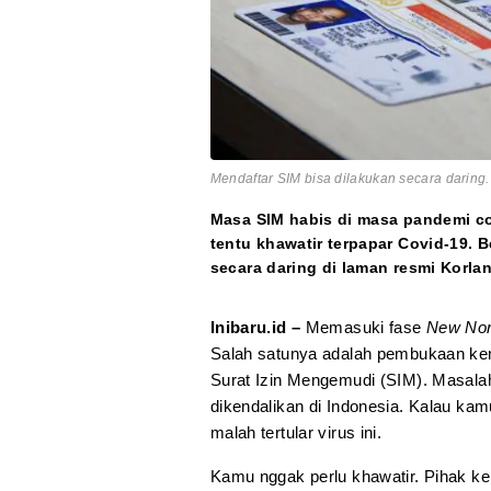
Mendaftar SIM bisa dilakukan secara daring. 
Masa SIM habis di masa pandemi cor
tentu khawatir terpapar Covid-19.
secara daring di laman resmi Korlan
Inibaru.id –
Memasuki fase
New No
Salah satunya adalah pembukaan ke
Surat Izin Mengemudi (SIM). Masala
dikendalikan di Indonesia. Kalau ka
malah tertular virus ini.
Kamu nggak perlu khawatir. Pihak k