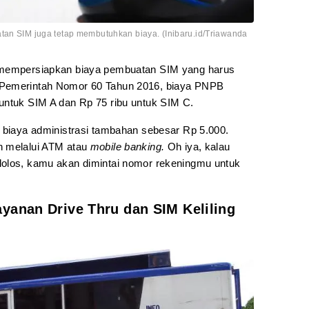
tan SIM juga tetap membutuhkan biaya. (Inibaru.id/Triawanda
s mempersiapkan biaya pembuatan SIM yang harus
 Pemerintah Nomor 60 Tahun 2016, biaya PNPB
untuk SIM A dan Rp 75 ribu untuk SIM C.
n biaya administrasi tambahan sebesar Rp 5.000.
n melalui ATM atau
mobile banking.
Oh iya, kalau
lolos, kamu akan dimintai nomor rekeningmu untuk
yanan Drive Thru dan SIM Keliling