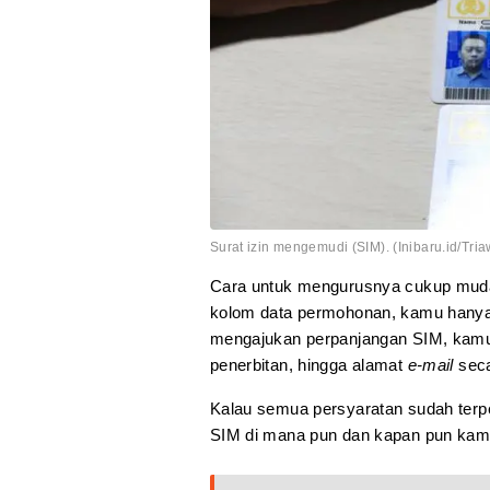
Surat izin mengemudi (SIM). (Inibaru.id/Tria
Cara untuk mengurusnya cukup mud
kolom data permohonan, kamu hanya 
mengajukan perpanjangan SIM, kamu
penerbitan, hingga alamat
e-mail
seca
Kalau semua persyaratan sudah terp
SIM di mana pun dan kapan pun ka