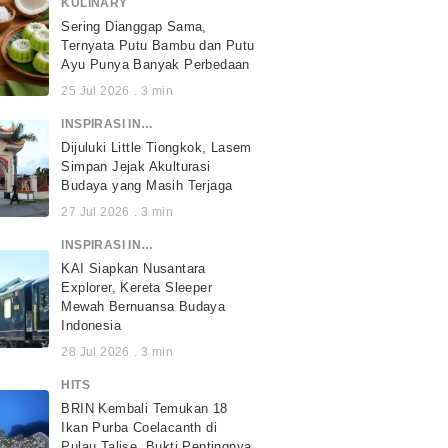
KULINARY
Sering Dianggap Sama,
Ternyata Putu Bambu dan Putu
Ayu Punya Banyak Perbedaan
25 Jul 2026
.
3
min
INSPIRASI INDONESIA
Dijuluki Little Tiongkok, Lasem
Simpan Jejak Akulturasi
Budaya yang Masih Terjaga
27 Jul 2026
.
3
min
INSPIRASI INDONESIA
KAI Siapkan Nusantara
Explorer, Kereta Sleeper
Mewah Bernuansa Budaya
Indonesia
28 Jul 2026
.
3
min
HITS
BRIN Kembali Temukan 18
Ikan Purba Coelacanth di
Pulau Talise, Bukti Pentingnya