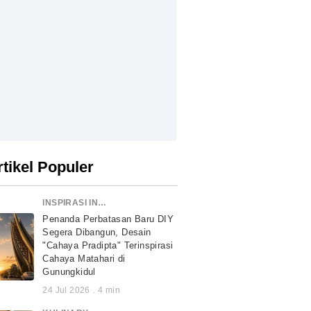
rtikel Populer
INSPIRASI INDONESIA
Penanda Perbatasan Baru DIY
Segera Dibangun, Desain
"Cahaya Pradipta" Terinspirasi
Cahaya Matahari di
Gunungkidul
24 Jul 2026
.
4
min