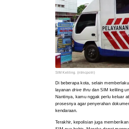
SIM Keliling. (ntmcpolri)
Di beberapa kota, selain memberlak
layanan
drive thru
dan SIM keliling 
Nantinya, kamu nggak perlu keluar a
prosesnya agar penyerahan dokumen 
kendaraan.
Terakhir, kepolisian juga memberika
SIM-nya habis. Mereka dapat mengur