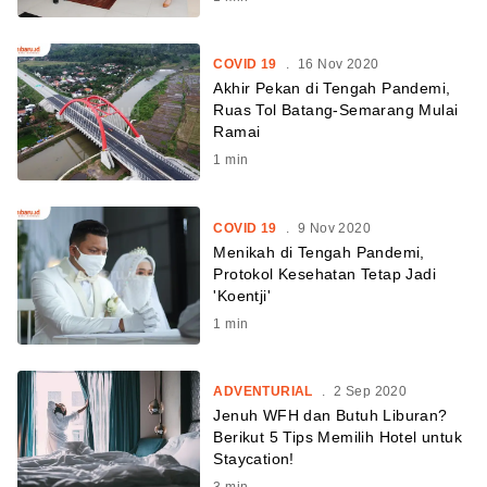
COVID 19
.
16 Nov 2020
Akhir Pekan di Tengah Pandemi,
Ruas Tol Batang-Semarang Mulai
Ramai
1
min
COVID 19
.
9 Nov 2020
Menikah di Tengah Pandemi,
Protokol Kesehatan Tetap Jadi
'Koentji'
1
min
ADVENTURIAL
.
2 Sep 2020
Jenuh WFH dan Butuh Liburan?
Berikut 5 Tips Memilih Hotel untuk
Staycation!
3
min