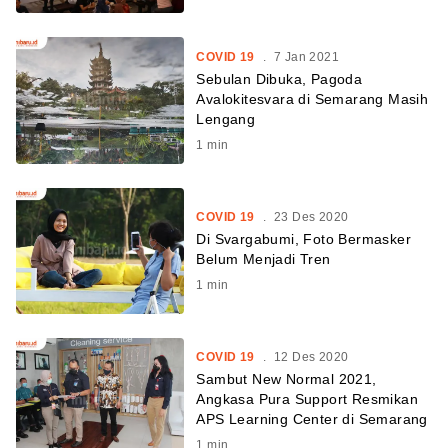
COVID 19
.
7 Jan 2021
Sebulan Dibuka, Pagoda
Avalokitesvara di Semarang Masih
Lengang
1
min
COVID 19
.
23 Des 2020
Di Svargabumi, Foto Bermasker
Belum Menjadi Tren
1
min
COVID 19
.
12 Des 2020
Sambut New Normal 2021,
Angkasa Pura Support Resmikan
APS Learning Center di Semarang
1
min