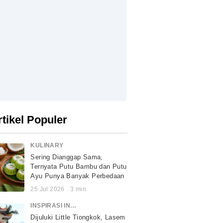
rtikel Populer
KULINARY
Sering Dianggap Sama,
Ternyata Putu Bambu dan Putu
Ayu Punya Banyak Perbedaan
25 Jul 2026
.
3
min
INSPIRASI INDONESIA
Dijuluki Little Tiongkok, Lasem