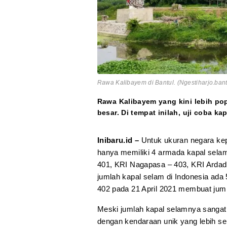
Rawa Kalibayem di Bantul. (Ngestiharjo.bant
Rawa Kalibayem yang kini lebih po
besar. Di tempat inilah, uji coba k
Inibaru.id –
Untuk ukuran negara kep
hanya memiliki 4 armada kapal selam
401, KRI Nagapasa – 403, KRI Ardade
jumlah kapal selam di Indonesia ada
402 pada 21 April 2021 membuat juml
Meski jumlah kapal selamnya sangat 
dengan kendaraan unik yang lebih ser