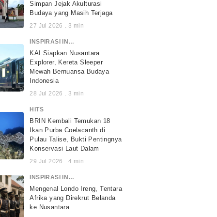
Simpan Jejak Akulturasi
Budaya yang Masih Terjaga
27 Jul 2026
.
3
min
INSPIRASI INDONESIA
KAI Siapkan Nusantara
Explorer, Kereta Sleeper
Mewah Bernuansa Budaya
Indonesia
28 Jul 2026
.
3
min
HITS
BRIN Kembali Temukan 18
Ikan Purba Coelacanth di
Pulau Talise, Bukti Pentingnya
Konservasi Laut Dalam
29 Jul 2026
.
4
min
INSPIRASI INDONESIA
Mengenal Londo Ireng, Tentara
Afrika yang Direkrut Belanda
ke Nusantara