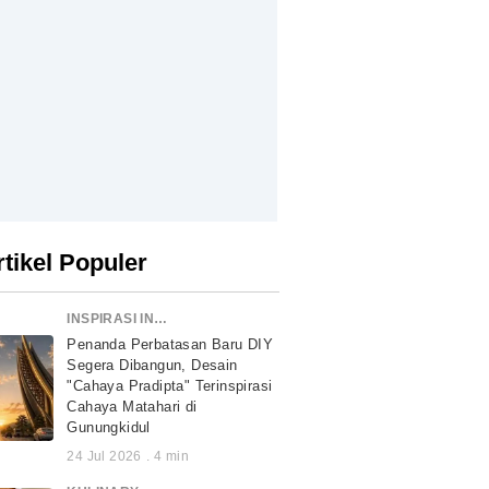
rtikel Populer
INSPIRASI INDONESIA
Penanda Perbatasan Baru DIY
Segera Dibangun, Desain
"Cahaya Pradipta" Terinspirasi
Cahaya Matahari di
Gunungkidul
24 Jul 2026
.
4
min