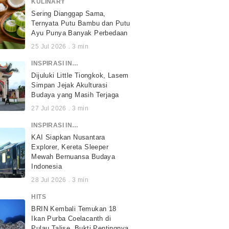
KULINARY
Sering Dianggap Sama,
Ternyata Putu Bambu dan Putu
Ayu Punya Banyak Perbedaan
25 Jul 2026
.
3
min
INSPIRASI INDONESIA
Dijuluki Little Tiongkok, Lasem
Simpan Jejak Akulturasi
Budaya yang Masih Terjaga
27 Jul 2026
.
3
min
INSPIRASI INDONESIA
KAI Siapkan Nusantara
Explorer, Kereta Sleeper
Mewah Bernuansa Budaya
Indonesia
28 Jul 2026
.
3
min
HITS
BRIN Kembali Temukan 18
Ikan Purba Coelacanth di
Pulau Talise, Bukti Pentingnya