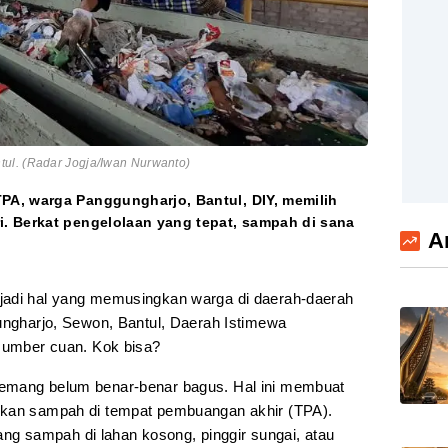
ul. (Radar Jogja/Iwan Nurwanto)
A, warga Panggungharjo, Bantul, DIY, memilih
. Berkat pengelolaan yang tepat, sampah di sana
A
adi hal yang memusingkan warga di daerah-daerah
gungharjo, Sewon, Bantul, Daerah Istimewa
 sumber cuan. Kok bisa?
emang belum benar-benar bagus. Hal ini membuat
ukan sampah di tempat pembuangan akhir (TPA).
 sampah di lahan kosong, pinggir sungai, atau