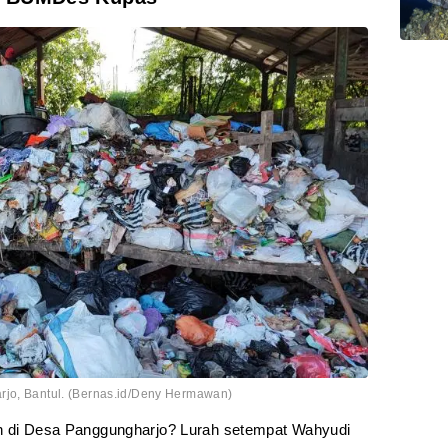
rjo, Bantul. (Bernas.id/Deny Hermawan)
ah di Desa Panggungharjo? Lurah setempat Wahyudi