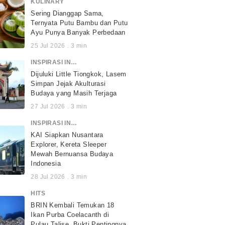
KULINARY
Sering Dianggap Sama,
Ternyata Putu Bambu dan Putu
Ayu Punya Banyak Perbedaan
25 Jul 2026
.
3
min
INSPIRASI INDONESIA
Dijuluki Little Tiongkok, Lasem
Simpan Jejak Akulturasi
Budaya yang Masih Terjaga
27 Jul 2026
.
3
min
INSPIRASI INDONESIA
KAI Siapkan Nusantara
Explorer, Kereta Sleeper
Mewah Bernuansa Budaya
Indonesia
28 Jul 2026
.
3
min
HITS
BRIN Kembali Temukan 18
Ikan Purba Coelacanth di
Pulau Talise, Bukti Pentingnya