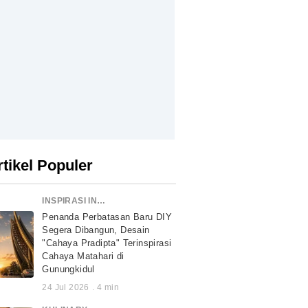
rtikel Populer
INSPIRASI INDONESIA
Penanda Perbatasan Baru DIY
Segera Dibangun, Desain
"Cahaya Pradipta" Terinspirasi
Cahaya Matahari di
Gunungkidul
24 Jul 2026
.
4
min