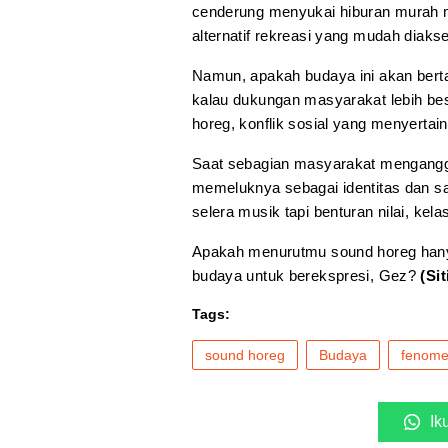
cenderung menyukai hiburan murah m
alternatif rekreasi yang mudah diaks
Namun, apakah budaya ini akan berta
kalau dukungan masyarakat lebih be
horeg, konflik sosial yang menyertain
Saat sebagian masyarakat mengangg
memeluknya sebagai identitas dan sa
selera musik tapi benturan nilai, kel
Apakah menurutmu sound horeg hanya 
budaya untuk berekspresi, Gez?
(Si
Tags:
sound horeg
Budaya
fenome
Ik