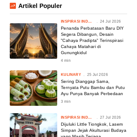
Artikel Populer
INSPIRASI INDONESIA
.
24 Jul 2026
Penanda Perbatasan Baru DIY
Segera Dibangun, Desain
"Cahaya Pradipta" Terinspirasi
Cahaya Matahari di
Gunungkidul
4
min
KULINARY
.
25 Jul 2026
Sering Dianggap Sama,
Ternyata Putu Bambu dan Putu
Ayu Punya Banyak Perbedaan
3
min
INSPIRASI INDONESIA
.
27 Jul 2026
Dijuluki Little Tiongkok, Lasem
Simpan Jejak Akulturasi Budaya
yang Masih Terjaga