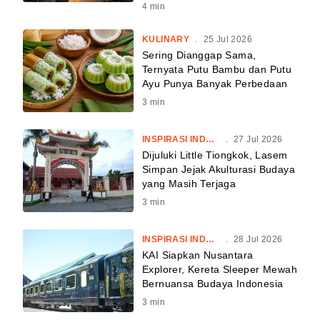
4
min
KULINARY
.
25 Jul 2026
Sering Dianggap Sama,
Ternyata Putu Bambu dan Putu
Ayu Punya Banyak Perbedaan
3
min
INSPIRASI INDONESIA
.
27 Jul 2026
Dijuluki Little Tiongkok, Lasem
Simpan Jejak Akulturasi Budaya
yang Masih Terjaga
3
min
INSPIRASI INDONESIA
.
28 Jul 2026
KAI Siapkan Nusantara
Explorer, Kereta Sleeper Mewah
Bernuansa Budaya Indonesia
3
min