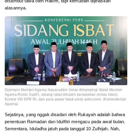
disambut tawa oleh Hakim, tapi kemudian dijelaskan
alasannya.
Dipimpin Menteri Agama Nasaruddin Umar didampingi Wakil Menteri
Agama Romo Syafi'i, sidang isbat dihadiri perwakilan ormas Islam,
Komisi VIII DPR RI, dan para pakar falak serta astronomi. (Kementerian
Agama)
Sejatinya, yang nggak disadari oleh Rukayah adalah bahwa
penentuan Ramadan dan Idulfitri mengacu pada awal bulan.
Sementara, Iduladha jatuh pada tanggal 10 Zulhijah. Nah,