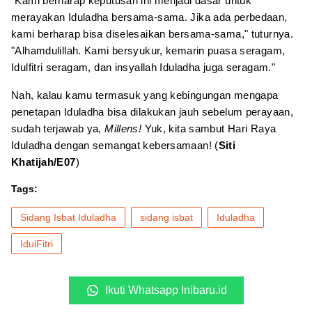
"Kami berharap keputusan ini menjadi dasar untuk
merayakan Iduladha bersama-sama. Jika ada perbedaan,
kami berharap bisa diselesaikan bersama-sama," tuturnya.
"Alhamdulillah. Kami bersyukur, kemarin puasa seragam,
Idulfitri seragam, dan insyallah Iduladha juga seragam."
Nah, kalau kamu termasuk yang kebingungan mengapa
penetapan Iduladha bisa dilakukan jauh sebelum perayaan,
sudah terjawab ya,
Millens!
Yuk, kita sambut Hari Raya
Iduladha dengan semangat kebersamaan! (
Siti
Khatijah/E07
)
Tags:
Sidang Isbat Iduladha
sidang isbat
Iduladha
IdulFitri
Ikuti Whatsapp Inibaru.id