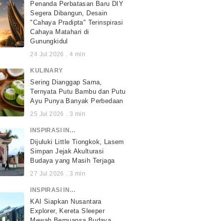
Penanda Perbatasan Baru DIY
Segera Dibangun, Desain
"Cahaya Pradipta" Terinspirasi
Cahaya Matahari di
Gunungkidul
24 Jul 2026
.
4
min
KULINARY
Sering Dianggap Sama,
Ternyata Putu Bambu dan Putu
Ayu Punya Banyak Perbedaan
25 Jul 2026
.
3
min
INSPIRASI INDONESIA
Dijuluki Little Tiongkok, Lasem
Simpan Jejak Akulturasi
Budaya yang Masih Terjaga
27 Jul 2026
.
3
min
INSPIRASI INDONESIA
KAI Siapkan Nusantara
Explorer, Kereta Sleeper
Mewah Bernuansa Budaya