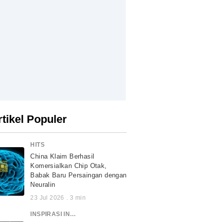
rtikel Populer
HITS
China Klaim Berhasil
Komersialkan Chip Otak,
Babak Baru Persaingan dengan
Neuralin
23 Jul 2026
.
3
min
INSPIRASI INDONESIA