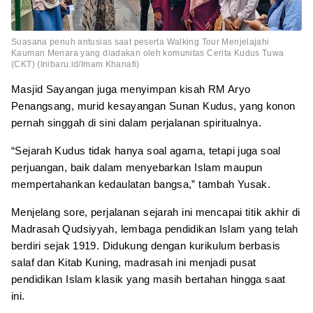
Suasana penuh antusias saat peserta Walking Tour Menjelajahi
Kauman Menara yang diadakan oleh komunitas Cerita Kudus Tuwa
(CKT) (Inibaru.id/Imam Khanafi)
Masjid Sayangan juga menyimpan kisah RM Aryo
Penangsang, murid kesayangan Sunan Kudus, yang konon
pernah singgah di sini dalam perjalanan spiritualnya.
“Sejarah Kudus tidak hanya soal agama, tetapi juga soal
perjuangan, baik dalam menyebarkan Islam maupun
mempertahankan kedaulatan bangsa,” tambah Yusak.
Menjelang sore, perjalanan sejarah ini mencapai titik akhir di
Madrasah Qudsiyyah, lembaga pendidikan Islam yang telah
berdiri sejak 1919. Didukung dengan kurikulum berbasis
salaf dan Kitab Kuning, madrasah ini menjadi pusat
pendidikan Islam klasik yang masih bertahan hingga saat
ini.