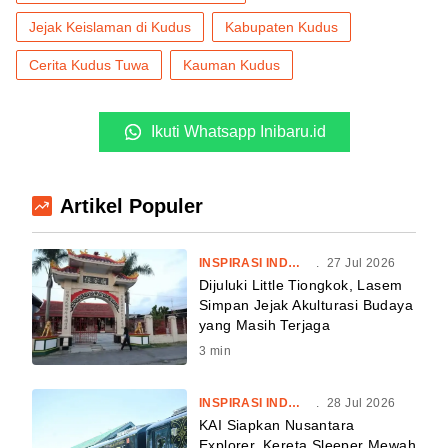
Jejak Keislaman di Kudus
Kabupaten Kudus
Cerita Kudus Tuwa
Kauman Kudus
Ikuti Whatsapp Inibaru.id
Artikel Populer
INSPIRASI INDONESIA
.
27 Jul 2026
Dijuluki Little Tiongkok, Lasem
Simpan Jejak Akulturasi Budaya
yang Masih Terjaga
3
min
INSPIRASI INDONESIA
.
28 Jul 2026
KAI Siapkan Nusantara
Explorer, Kereta Sleeper Mewah