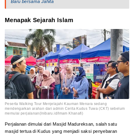
Baru bersama Jahita
Menapak Sejarah Islam
Peserta Walking Tour Menjelajahi Kauman Menara sedang
mendengarkan arahan dari admin Cerita Kudus Tuwa (CKT) sebelum
memulai perjalanan(Inibaru.id/Imam Khanafi)
Perjalanan dimulai dari Masjid Madureksan, salah satu
masjid tertua di Kudus yang menjadi saksi penyebaran