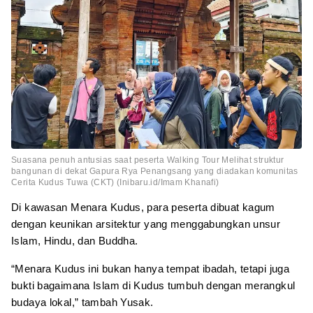
Suasana penuh antusias saat peserta Walking Tour Melihat struktur
bangunan di dekat Gapura Rya Penangsang yang diadakan komunitas
Cerita Kudus Tuwa (CKT) (Inibaru.id/Imam Khanafi)
Di kawasan Menara Kudus, para peserta dibuat kagum
dengan keunikan arsitektur yang menggabungkan unsur
Islam, Hindu, dan Buddha.
“Menara Kudus ini bukan hanya tempat ibadah, tetapi juga
bukti bagaimana Islam di Kudus tumbuh dengan merangkul
budaya lokal,” tambah Yusak.