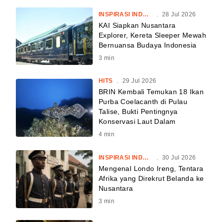
INSPIRASI INDONESIA
.
28 Jul 2026
KAI Siapkan Nusantara
Explorer, Kereta Sleeper Mewah
Bernuansa Budaya Indonesia
3
min
HITS
.
29 Jul 2026
BRIN Kembali Temukan 18 Ikan
Purba Coelacanth di Pulau
Talise, Bukti Pentingnya
Konservasi Laut Dalam
4
min
INSPIRASI INDONESIA
.
30 Jul 2026
Mengenal Londo Ireng, Tentara
Afrika yang Direkrut Belanda ke
Nusantara
3
min