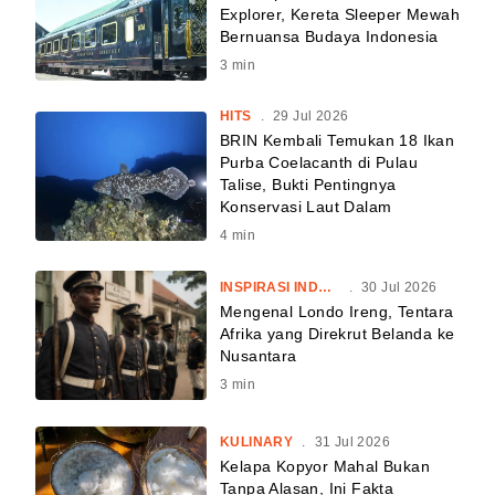
Explorer, Kereta Sleeper Mewah
Bernuansa Budaya Indonesia
3
min
HITS
.
29 Jul 2026
BRIN Kembali Temukan 18 Ikan
Purba Coelacanth di Pulau
Talise, Bukti Pentingnya
Konservasi Laut Dalam
4
min
INSPIRASI INDONESIA
.
30 Jul 2026
Mengenal Londo Ireng, Tentara
Afrika yang Direkrut Belanda ke
Nusantara
3
min
KULINARY
.
31 Jul 2026
Kelapa Kopyor Mahal Bukan
Tanpa Alasan, Ini Fakta