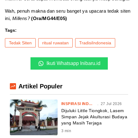
Wah, penuh makna dan seru banget ya upacara tedak siten
ini,
Millens?
(Ora/MG44/E05)
Tags:
Tedak Siten
ritual ruwatan
TradisiIndonesia
Ikuti Whatsapp Inibaru.id
Artikel Populer
INSPIRASI INDONESIA
.
27 Jul 2026
Dijuluki Little Tiongkok, Lasem
Simpan Jejak Akulturasi Budaya
yang Masih Terjaga
3
min