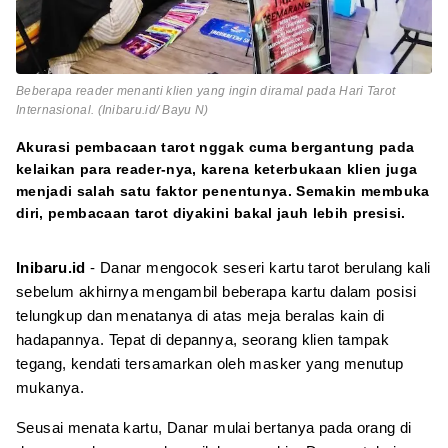
Beberapa
reader
menanti klien yang ingin diramal pada Hari Tarot
Internasional. (Inibaru.id/ Bayu N)
Akurasi pembacaan tarot nggak cuma bergantung pada
kelaikan para reader-nya, karena keterbukaan klien juga
menjadi salah satu faktor penentunya. Semakin membuka
diri, pembacaan tarot diyakini bakal jauh lebih presisi.
Inibaru.id
- Danar mengocok seseri kartu tarot berulang kali
sebelum akhirnya mengambil beberapa kartu dalam posisi
telungkup dan menatanya di atas meja beralas kain di
hadapannya. Tepat di depannya, seorang klien tampak
tegang, kendati tersamarkan oleh masker yang menutup
mukanya.
Seusai menata kartu, Danar mulai bertanya pada orang di