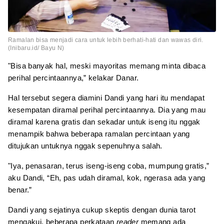
Ramalan bisa menjadi cara untuk lebih berhati-hati dan wawas diri.
(Inibaru.id/ Bayu N)
"Bisa banyak hal, meski mayoritas memang minta dibaca
perihal percintaannya,” kelakar Danar.
Hal tersebut segera diamini Dandi yang hari itu mendapat
kesempatan diramal perihal percintaannya. Dia yang mau
diramal karena gratis dan sekadar untuk iseng itu nggak
menampik bahwa beberapa ramalan percintaan yang
ditujukan untuknya nggak sepenuhnya salah.
"Iya, penasaran, terus iseng-iseng coba, mumpung gratis,”
aku Dandi, “Eh, pas udah diramal, kok, ngerasa ada yang
benar.”
Dandi yang sejatinya cukup skeptis dengan dunia tarot
mengakui, beberapa perkataan
reader
memang ada