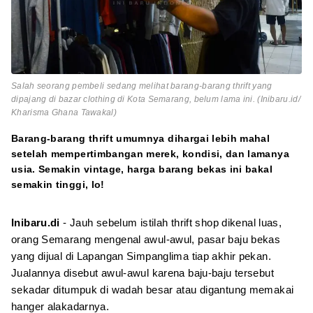
Salah seorang pembeli sedang melihat barang-barang thrift yang
dipajang di bazar clothing di Kota Semarang, belum lama ini. (Inibaru.id/
Kharisma Ghana Tawakal)
Barang-barang thrift umumnya dihargai lebih mahal
setelah mempertimbangan merek, kondisi, dan lamanya
usia. Semakin vintage, harga barang bekas ini bakal
semakin tinggi, lo!
Inibaru.di
- Jauh sebelum istilah thrift shop dikenal luas,
orang Semarang mengenal awul-awul, pasar baju bekas
yang dijual di Lapangan Simpanglima tiap akhir pekan.
Jualannya disebut awul-awul karena baju-baju tersebut
sekadar ditumpuk di wadah besar atau digantung memakai
hanger alakadarnya.