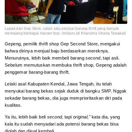
Lapak dari Gep Store, salah satu penjual barang thrift yang banyak
memajang berbagai macam topi. (Inibaru.id/ Kharisma Ghana Tawakal)
Gepeng, pemilik thrift shop Gep Second Store, mengakui
bahwa dirinya menjual baju berdasarkan mereknya.
Menurutnya, lebih baik membeli barang
second
, tapi asli.
Sebelum memutuskan membuka thrift shop, Gepeng adalah
penggemar barang-barang thrift.
Lelaki asal Kabupaten Kendal, Jawa Tengah, itu telah
menyukai barang bekas sejak duduk di bangku SMP. Nggak
sekadar barang bekas, dia juga memprioritaskan diri pada
kualitas.
Ya itu, lebih baik beli
second,
tapi
original,"
kata dia, yang
kala itu sudah menyadari ada potensi barang bekas bisa
diolah dan dijual kembali.