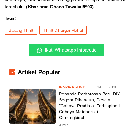
terdahulu!
(Kharisma Ghana Tawakal/E03)
Tags:
Barang Thrift
Thrift Dihargai Mahal
Ikuti Whatsapp Inibaru.id
Artikel Populer
INSPIRASI INDONESIA
.
24 Jul 2026
Penanda Perbatasan Baru DIY
Segera Dibangun, Desain
"Cahaya Pradipta" Terinspirasi
Cahaya Matahari di
Gunungkidul
4
min