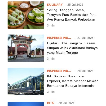
KULINARY
.
25 Jul 2026
Sering Dianggap Sama,
Ternyata Putu Bambu dan Putu
Ayu Punya Banyak Perbedaan
3
min
INSPIRASI INDONESIA
.
27 Jul 2026
Dijuluki Little Tiongkok, Lasem
Simpan Jejak Akulturasi Budaya
yang Masih Terjaga
3
min
INSPIRASI INDONESIA
.
28 Jul 2026
KAI Siapkan Nusantara
Explorer, Kereta Sleeper Mewah
Bernuansa Budaya Indonesia
3
min
HITS
.
29 Jul 2026