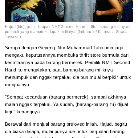
Hajud (kiri), pemilik lapak NMT Second Hand terlihat sedang melayani
pembeli yang mampir ke lapak miliknya. (Inibaru.id/ Kharisma Ghana
Tawakal)
Serupa dengan Gepeng, Nur Muhammad Tahajudin juga
mengaku keputusannya membuka thrift store bermula dari
kecintaannya pada barang bermerek. Pemilik NMT Second
Hand itu mengatakan, saat barang-barang miliknya
menumpuk dan nggak terpakai, dia pun mulai berpikir untuk
menjualnya.
"Sempat kecanduan (barang bermerek), sampai akhirnya
malah nggak terpakai. Ya sudah, (barang-barang itu) dijual
lagi," kenangnya
Berawal dari menjual barang preloved inilah, Hajud, begitu
dia biasa disapa, mulai punya ide untuk berjualan barang