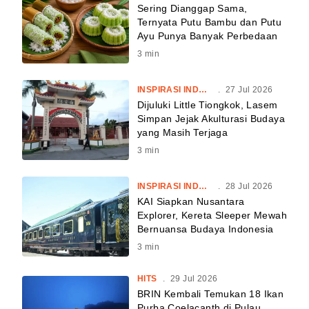
Sering Dianggap Sama,
Ternyata Putu Bambu dan Putu
Ayu Punya Banyak Perbedaan
3
min
INSPIRASI INDONESIA
.
27 Jul 2026
Dijuluki Little Tiongkok, Lasem
Simpan Jejak Akulturasi Budaya
yang Masih Terjaga
3
min
INSPIRASI INDONESIA
.
28 Jul 2026
KAI Siapkan Nusantara
Explorer, Kereta Sleeper Mewah
Bernuansa Budaya Indonesia
3
min
HITS
.
29 Jul 2026
BRIN Kembali Temukan 18 Ikan
Purba Coelacanth di Pulau