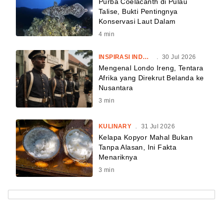
Purba Coelacanth di Pulau
Talise, Bukti Pentingnya
Konservasi Laut Dalam
4
min
INSPIRASI INDONESIA
.
30 Jul 2026
Mengenal Londo Ireng, Tentara
Afrika yang Direkrut Belanda ke
Nusantara
3
min
KULINARY
.
31 Jul 2026
Kelapa Kopyor Mahal Bukan
Tanpa Alasan, Ini Fakta
Menariknya
3
min