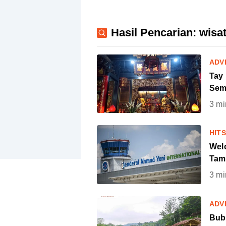
Hasil Pencarian: wis
ADV
Tay
Sem
3
mi
HIT
Wel
Tam
3
mi
ADV
Bubr