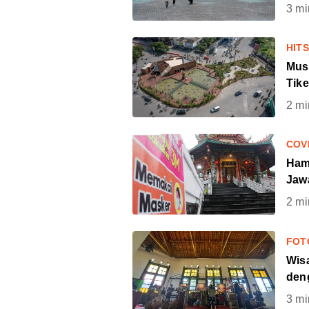
3
mi
HIT
Mus
Tike
2
mi
COV
Ham
Jaw
2
mi
FOT
Wis
den
3
mi