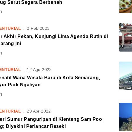
ug Serut Segera Berbenah
n
ENTURIAL
.
2 Feb 2023
r Akhir Pekan, Kunjungi Lima Agenda Rutin di
arang Ini
n
ENTURIAL
.
12 Agu 2022
rnatif Wana Wisata Baru di Kota Semarang,
yur Park Ngaliyan
n
ENTURIAL
.
29 Apr 2022
teri Sumur Panguripan di Klenteng Sam Poo
; Diyakini Perlancar Rezeki