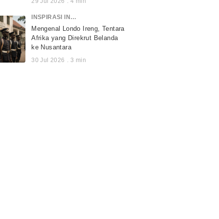
29 Jul 2026
.
4
min
INSPIRASI INDONESIA
Mengenal Londo Ireng, Tentara
Afrika yang Direkrut Belanda
ke Nusantara
30 Jul 2026
.
3
min