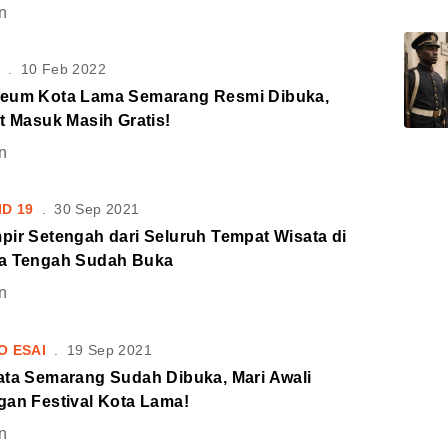
n
S
.
10 Feb 2022
eum Kota Lama Semarang Resmi Dibuka,
t Masuk Masih Gratis!
n
ID 19
.
30 Sep 2021
pir Setengah dari Seluruh Tempat Wisata di
a Tengah Sudah Buka
n
O ESAI
.
19 Sep 2021
ata Semarang Sudah Dibuka, Mari Awali
gan Festival Kota Lama!
n