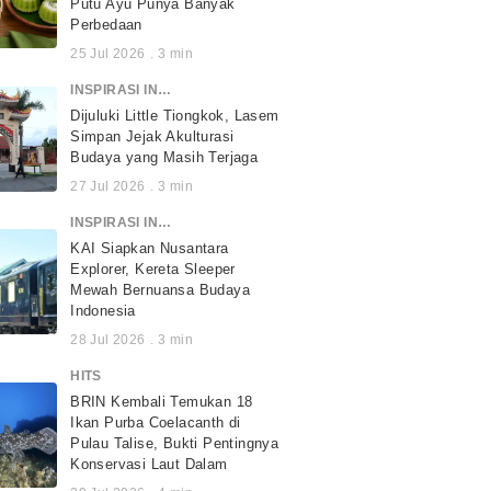
Putu Ayu Punya Banyak
Perbedaan
25 Jul 2026
.
3
min
INSPIRASI INDONESIA
Dijuluki Little Tiongkok, Lasem
Simpan Jejak Akulturasi
Budaya yang Masih Terjaga
27 Jul 2026
.
3
min
INSPIRASI INDONESIA
KAI Siapkan Nusantara
Explorer, Kereta Sleeper
Mewah Bernuansa Budaya
Indonesia
28 Jul 2026
.
3
min
HITS
BRIN Kembali Temukan 18
Ikan Purba Coelacanth di
Pulau Talise, Bukti Pentingnya
Konservasi Laut Dalam