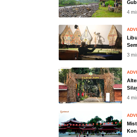
Gub
4
mi
ADV
Libu
Sem
3
mi
ADV
Alte
Sila
4
mi
ADV
Mis
Kong