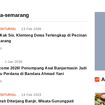
ata-semarang
ENTURIAL
.
13 Feb 2026
 Kak Sie, Klenteng Dewa Terlengkap di Pecinan
arang
n
S
.
1 Jan 2026
come 2026! Penumpang Asal Banjarmasin Jadi
u Perdana di Bandara Ahmad Yani
A
n
ENTURIAL
.
14 Feb 2023
ah Diterjang Banjir, Wisata Gunungpati