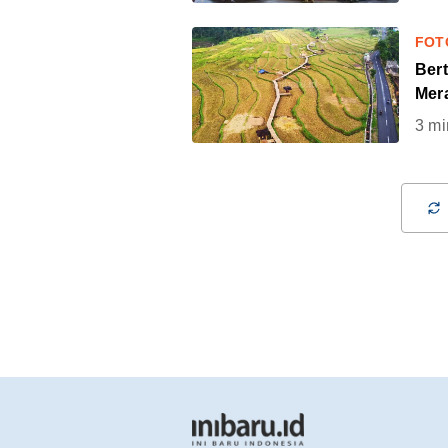
FOT
Ber
Mer
3
mi