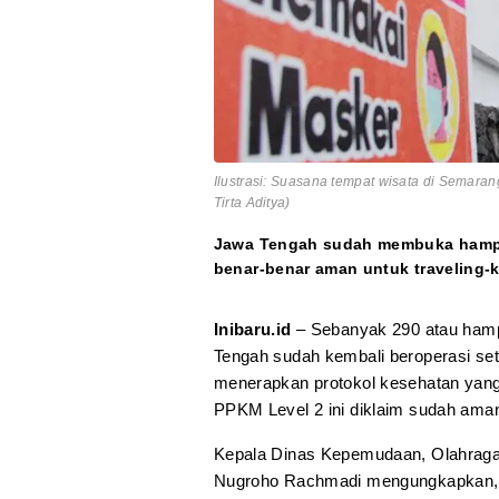
Ilustrasi: Suasana tempat wisata di Semaran
Tirta Aditya)
Jawa Tengah sudah membuka hampir
benar-benar aman untuk traveling-
Inibaru.id
– Sebanyak 290 atau hampi
Tengah sudah kembali beroperasi set
menerapkan protokol kesehatan yang
PPKM Level 2 ini diklaim sudah aman
Kepala Dinas Kepemudaan, Olahraga,
Nugroho Rachmadi mengungkapkan, s