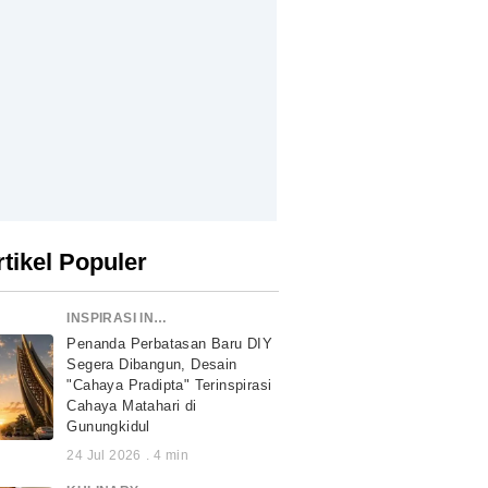
rtikel Populer
INSPIRASI INDONESIA
Penanda Perbatasan Baru DIY
Segera Dibangun, Desain
"Cahaya Pradipta" Terinspirasi
Cahaya Matahari di
Gunungkidul
24 Jul 2026
.
4
min