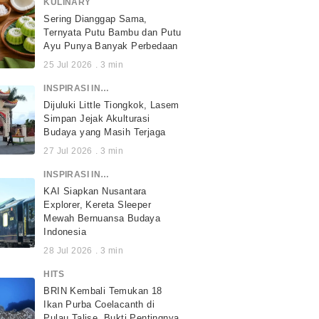
KULINARY
Sering Dianggap Sama,
Ternyata Putu Bambu dan Putu
Ayu Punya Banyak Perbedaan
25 Jul 2026
.
3
min
INSPIRASI INDONESIA
Dijuluki Little Tiongkok, Lasem
Simpan Jejak Akulturasi
Budaya yang Masih Terjaga
27 Jul 2026
.
3
min
INSPIRASI INDONESIA
KAI Siapkan Nusantara
Explorer, Kereta Sleeper
Mewah Bernuansa Budaya
Indonesia
28 Jul 2026
.
3
min
HITS
BRIN Kembali Temukan 18
Ikan Purba Coelacanth di
Pulau Talise, Bukti Pentingnya