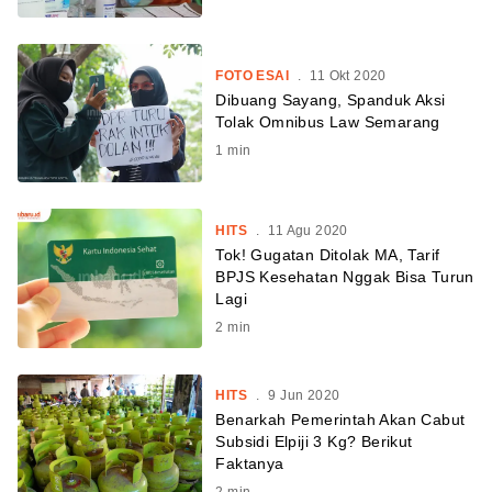
FOTO ESAI
.
11 Okt 2020
Dibuang Sayang, Spanduk Aksi
Tolak Omnibus Law Semarang
1
min
HITS
.
11 Agu 2020
Tok! Gugatan Ditolak MA, Tarif
BPJS Kesehatan Nggak Bisa Turun
Lagi
2
min
HITS
.
9 Jun 2020
Benarkah Pemerintah Akan Cabut
Subsidi Elpiji 3 Kg? Berikut
Faktanya
2
min