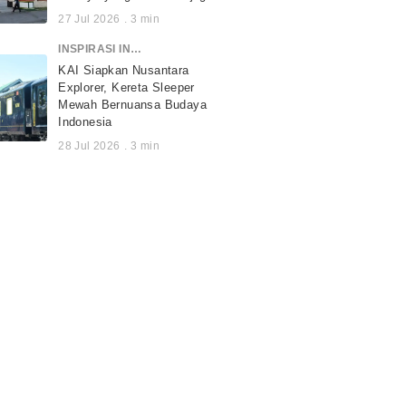
27 Jul 2026
.
3
min
INSPIRASI INDONESIA
KAI Siapkan Nusantara
Explorer, Kereta Sleeper
Mewah Bernuansa Budaya
Indonesia
28 Jul 2026
.
3
min