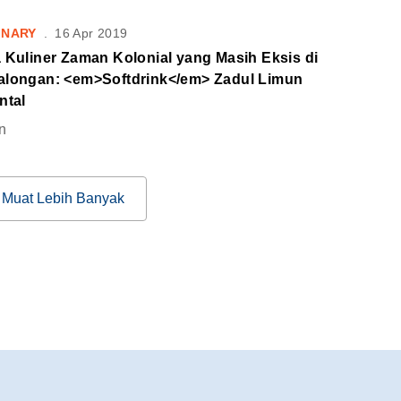
INARY
.
16 Apr 2019
 Kuliner Zaman Kolonial yang Masih Eksis di
alongan: <em>Softdrink</em> Zadul Limun
ntal
n
Muat Lebih Banyak