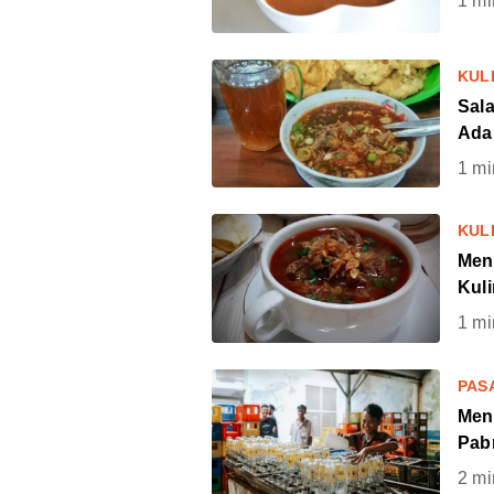
1
mi
KUL
Sal
Ada
1
mi
KUL
Men
Kul
1
mi
PAS
Men
Pabr
2
mi