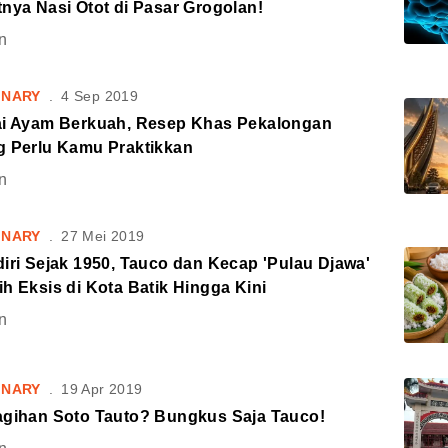
nya Nasi Otot di Pasar Grogolan!
n
INARY
.
4 Sep 2019
ai Ayam Berkuah, Resep Khas Pekalongan
g Perlu Kamu Praktikkan
n
INARY
.
27 Mei 2019
iri Sejak 1950, Tauco dan Kecap 'Pulau Djawa'
h Eksis di Kota Batik Hingga Kini
n
INARY
.
19 Apr 2019
agihan Soto Tauto? Bungkus Saja Tauco!