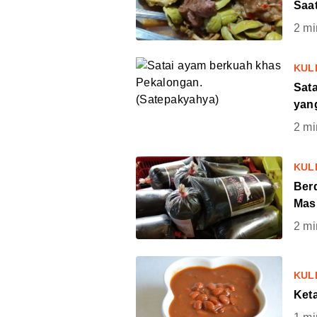
Saat
2
mi
KUL
Sat
yan
2
mi
KUL
Berd
Masi
2
mi
KUL
Ket