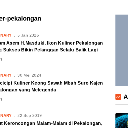
ner-pekalongan
INARY
.
5 Jan 2026
am Asem H.Masduki, Ikon Kuliner Pekalongan
 Sukses Bikin Pelanggan Selalu Balik Lagi
n
INARY
.
30 Mei 2024
cicipi Kuliner Keong Sawah Mbah Suro Kajen
alongan yang Melegenda
A
n
INARY
.
22 Sep 2019
ut Keroncongan Malam-Malam di Pekalongan,