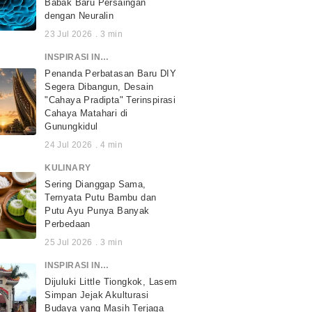
Babak Baru Persaingan
dengan Neuralin
23 Jul 2026
.
3
min
INSPIRASI INDONESIA
Penanda Perbatasan Baru DIY
Segera Dibangun, Desain
"Cahaya Pradipta" Terinspirasi
Cahaya Matahari di
Gunungkidul
24 Jul 2026
.
4
min
KULINARY
Sering Dianggap Sama,
Ternyata Putu Bambu dan
Putu Ayu Punya Banyak
Perbedaan
25 Jul 2026
.
3
min
INSPIRASI INDONESIA
Dijuluki Little Tiongkok, Lasem
Simpan Jejak Akulturasi
Budaya yang Masih Terjaga