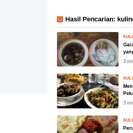
Hasil Pencarian: kuli
KUL
Gar
yang
3
mi
KUL
Men
Pek
3
mi
KUL
Per