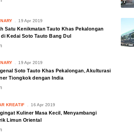
n
INARY
.
19 Apr 2019
ah Satu Kenikmatan Tauto Khas Pekalongan
 di Kedai Soto Tauto Bang Dul
n
INARY
.
19 Apr 2019
genal Soto Tauto Khas Pekalongan, Akulturasi
iner Tiongkok dengan India
n
AR KREATIF
.
16 Apr 2019
gingat Kuliner Masa Kecil, Menyambangi
ik Limun Oriental
n