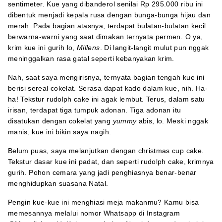
sentimeter. Kue yang dibanderol senilai Rp 295.000 ribu ini
dibentuk menjadi kepala rusa dengan bunga-bunga hijau dan
merah. Pada bagian atasnya, terdapat bulatan-bulatan kecil
berwarna-warni yang saat dimakan ternyata permen. O ya,
krim kue ini gurih lo,
Millens
. Di langit-langit mulut pun nggak
meninggalkan rasa gatal seperti kebanyakan krim.
Nah, saat saya mengirisnya, ternyata bagian tengah kue ini
berisi sereal cokelat. Serasa dapat kado dalam kue, nih. Ha-
ha! Tekstur rudolph cake ini agak lembut. Terus, dalam satu
irisan, terdapat tiga tumpuk adonan. Tiga adonan itu
disatukan dengan cokelat yang
yummy
abis, lo. Meski nggak
manis, kue ini bikin saya nagih.
Belum puas, saya melanjutkan dengan christmas cup cake.
Tekstur dasar kue ini padat, dan seperti rudolph cake, krimnya
gurih. Pohon cemara yang jadi penghiasnya benar-benar
menghidupkan suasana Natal.
Pengin kue-kue ini menghiasi meja makanmu? Kamu bisa
memesannya melalui nomor Whatsapp di Instagram