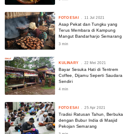
FOTO ESAI
.
11 Jul 2021
Asap Pekat dan Tungku yang
Terus Membara di Kampung
Mangut Bandarharjo Semarang
3
min
KULINARY
.
22 Mei 2021
Bayar Sesuka Hati di Tentrem
Coffee, Dijamu Seperti Saudara
Sendiri
4
min
FOTO ESAI
.
25 Apr 2021
Tradisi Ratusan Tahun, Berbuka
dengan Bubur India di Masjid
Pekojan Semarang
3
min