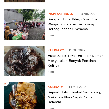
INSPIRASI INDONESIA
.
8 Nov 2024
Sarapan Lima Ribu, Cara Unik
Warga Bulustalan Semarang
Berbagi dengan Sesama
3
min
KULINARY
.
11 Okt 2022
Eksis Sejak 1989, Es Teler Damar
Menyatukan Banyak Pencinta
Kuliner
3
min
KULINARY
.
14 Mei 2022
Sejarah Tahu Gimbal Semarang,
Makanan Khas Sejak Zaman
Belanda
3
min