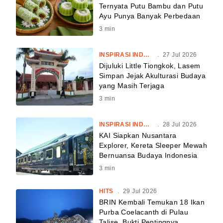
Ternyata Putu Bambu dan Putu
Ayu Punya Banyak Perbedaan
3
min
INSPIRASI INDONESIA
.
27 Jul 2026
Dijuluki Little Tiongkok, Lasem
Simpan Jejak Akulturasi Budaya
yang Masih Terjaga
3
min
INSPIRASI INDONESIA
.
28 Jul 2026
KAI Siapkan Nusantara
Explorer, Kereta Sleeper Mewah
Bernuansa Budaya Indonesia
3
min
HITS
.
29 Jul 2026
BRIN Kembali Temukan 18 Ikan
Purba Coelacanth di Pulau
Talise, Bukti Pentingnya