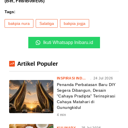
(Bet, Fed/IB09/E05)
Tags:
bakpia nura
Salatiga
bakpia jogja
Ikuti Whatsapp Inibaru.id
Artikel Populer
INSPIRASI INDONESIA
.
24 Jul 2026
Penanda Perbatasan Baru DIY
Segera Dibangun, Desain
"Cahaya Pradipta" Terinspirasi
Cahaya Matahari di
Gunungkidul
4
min