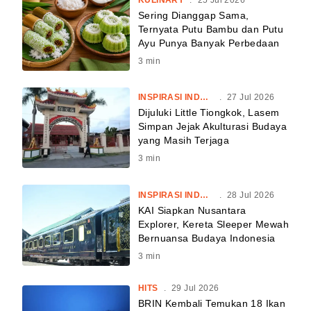
KULINARY
.
25 Jul 2026
Sering Dianggap Sama,
Ternyata Putu Bambu dan Putu
Ayu Punya Banyak Perbedaan
3
min
INSPIRASI INDONESIA
.
27 Jul 2026
Dijuluki Little Tiongkok, Lasem
Simpan Jejak Akulturasi Budaya
yang Masih Terjaga
3
min
INSPIRASI INDONESIA
.
28 Jul 2026
KAI Siapkan Nusantara
Explorer, Kereta Sleeper Mewah
Bernuansa Budaya Indonesia
3
min
HITS
.
29 Jul 2026
BRIN Kembali Temukan 18 Ikan