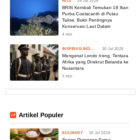
HITS
.
29 Jul 2026
BRIN Kembali Temukan 18 Ikan
Purba Coelacanth di Pulau
Talise, Bukti Pentingnya
Konservasi Laut Dalam
4
min
INSPIRASI INDONESIA
.
30 Jul 2026
Mengenal Londo Ireng, Tentara
Afrika yang Direkrut Belanda ke
Nusantara
3
min
Artikel Populer
KULINARY
.
25 Jul 2026
Sering Dianggap Sama,