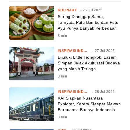
KULINARY
.
25 Jul 2026
Sering Dianggap Sama,
Ternyata Putu Bambu dan Putu
Ayu Punya Banyak Perbedaan
3
min
INSPIRASI INDONESIA
.
27 Jul 2026
Dijuluki Little Tiongkok, Lasem
Simpan Jejak Akulturasi Budaya
yang Masih Terjaga
3
min
INSPIRASI INDONESIA
.
28 Jul 2026
KAI Siapkan Nusantara
Explorer, Kereta Sleeper Mewah
Bernuansa Budaya Indonesia
3
min