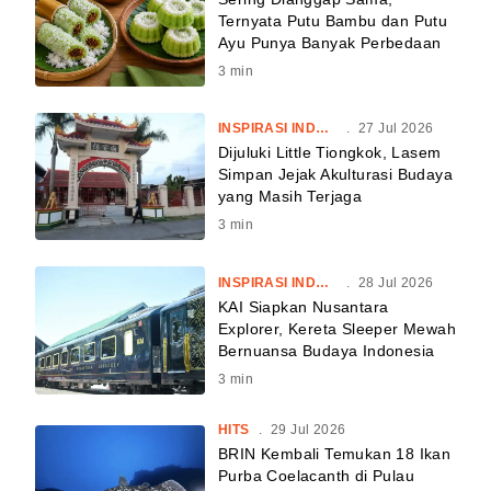
Ternyata Putu Bambu dan Putu
Ayu Punya Banyak Perbedaan
3
min
INSPIRASI INDONESIA
.
27 Jul 2026
Dijuluki Little Tiongkok, Lasem
Simpan Jejak Akulturasi Budaya
yang Masih Terjaga
3
min
INSPIRASI INDONESIA
.
28 Jul 2026
KAI Siapkan Nusantara
Explorer, Kereta Sleeper Mewah
Bernuansa Budaya Indonesia
3
min
HITS
.
29 Jul 2026
BRIN Kembali Temukan 18 Ikan
Purba Coelacanth di Pulau