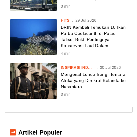
3
min
HITS
.
29 Jul 2026
BRIN Kembali Temukan 18 Ikan
Purba Coelacanth di Pulau
Talise, Bukti Pentingnya
Konservasi Laut Dalam
4
min
INSPIRASI INDONESIA
.
30 Jul 2026
Mengenal Londo Ireng, Tentara
Afrika yang Direkrut Belanda ke
Nusantara
3
min
Artikel Populer