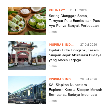
KULINARY
.
25 Jul 2026
Sering Dianggap Sama,
Ternyata Putu Bambu dan Putu
Ayu Punya Banyak Perbedaan
3
min
INSPIRASI INDONESIA
.
27 Jul 2026
Dijuluki Little Tiongkok, Lasem
Simpan Jejak Akulturasi Budaya
yang Masih Terjaga
3
min
INSPIRASI INDONESIA
.
28 Jul 2026
KAI Siapkan Nusantara
Explorer, Kereta Sleeper Mewah
Bernuansa Budaya Indonesia
3
min