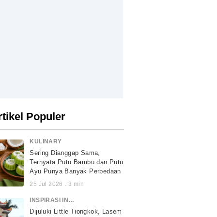
rtikel Populer
KULINARY
Sering Dianggap Sama,
Ternyata Putu Bambu dan Putu
Ayu Punya Banyak Perbedaan
25 Jul 2026
.
3
min
INSPIRASI INDONESIA
Dijuluki Little Tiongkok, Lasem