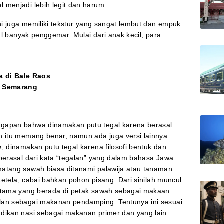
 menjadi lebih legit dan harum.
ini juga memiliki tekstur yang sangat lembut dan empuk
al banyak penggemar. Mulai dari anak kecil, para
a di Bale Raos
i Semarang
ggapan bahwa dinamakan putu tegal karena berasal
n itu memang benar, namun ada juga versi lainnya.
m
, dinamakan putu tegal karena filosofi bentuk dan
 berasal dari kata “tegalan” yang dalam bahasa Jawa
matang sawah biasa ditanami palawija atau tanaman
 ketela, cabai bahkan pohon pisang. Dari sinilah muncul
 utama yang berada di petak sawah sebagai makaan
lan sebagai makanan pendamping. Tentunya ini sesuai
dikan nasi sebagai makanan primer dan yang lain