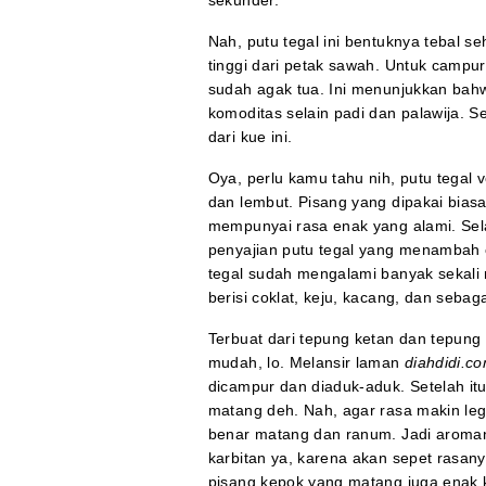
sekunder.
Nah, putu tegal ini bentuknya tebal s
tinggi dari petak sawah. Untuk campu
sudah agak tua. Ini menunjukkan bah
komoditas selain padi dan palawija.
dari kue ini.
Oya, perlu kamu tahu nih, putu tegal v
dan lembut. Pisang yang dipakai biasa
mempunyai rasa enak yang alami. Sela
penyajian putu tegal yang menambah 
tegal sudah mengalami banyak sekali m
berisi coklat, keju, kacang, dan sebag
Terbuat dari tepung ketan dan tepung 
mudah, lo. Melansir laman
diahdidi.c
dicampur dan diaduk-aduk. Setelah i
matang deh. Nah, agar rasa makin legi
benar matang dan ranum. Jadi aromany
karbitan ya, karena akan sepet rasanya
pisang kepok yang matang juga enak 