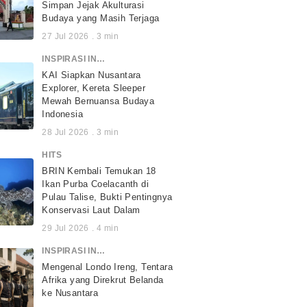
Simpan Jejak Akulturasi
Budaya yang Masih Terjaga
27 Jul 2026
.
3
min
INSPIRASI INDONESIA
KAI Siapkan Nusantara
Explorer, Kereta Sleeper
Mewah Bernuansa Budaya
Indonesia
28 Jul 2026
.
3
min
HITS
BRIN Kembali Temukan 18
Ikan Purba Coelacanth di
Pulau Talise, Bukti Pentingnya
Konservasi Laut Dalam
29 Jul 2026
.
4
min
INSPIRASI INDONESIA
Mengenal Londo Ireng, Tentara
Afrika yang Direkrut Belanda
ke Nusantara