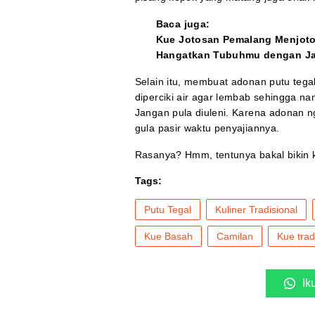
Baca juga:
Kue Jotosan Pemalang Menjot
Hangatkan Tubuhmu dengan J
Selain itu, membuat adonan putu tega
diperciki air agar lembab sehingga na
Jangan pula diuleni. Karena adonan 
gula pasir waktu penyajiannya.
Rasanya? Hmm, tentunya bakal bikin 
Tags:
Putu Tegal
Kuliner Tradisional
Kue Basah
Camilan
Kue trad
Ik