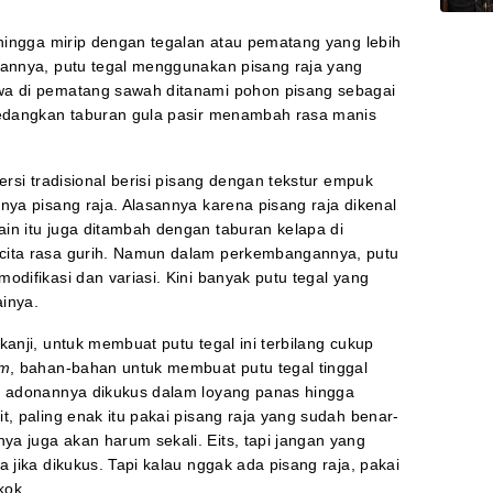
ehingga mirip dengan tegalan atau pematang yang lebih
rannya, putu tegal menggunakan pisang raja yang
wa di pematang sawah ditanami pohon pisang sebagai
 Sedangkan taburan gula pasir menambah rasa manis
ersi tradisional berisi pisang dengan tekstur empuk
nya pisang raja. Alasannya karena pisang raja dikenal
in itu juga ditambah dengan taburan kelapa di
cita rasa gurih. Namun dalam perkembangannya, putu
odifikasi dan variasi. Kini banyak putu tegal yang
ainya.
kanji, untuk membuat putu tegal ini terbilang cukup
om
, bahan-bahan untuk membuat putu tegal tinggal
tu adonannya dikukus dalam loyang panas hingga
t, paling enak itu pakai pisang raja yang sudah benar-
a juga akan harum sekali. Eits, tapi jangan yang
 jika dikukus. Tapi kalau nggak ada pisang raja, pakai
kok.