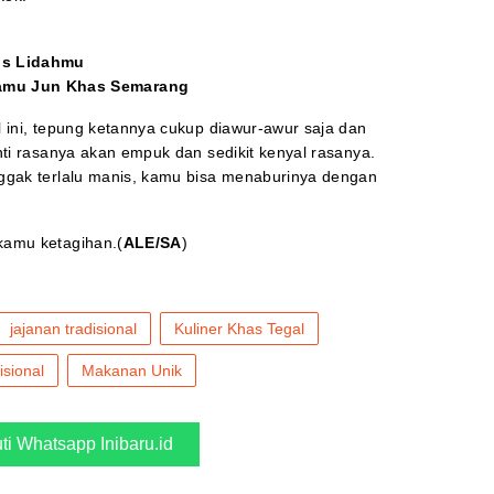
os Lidahmu
amu Jun Khas Semarang
l ini, tepung ketannya cukup diawur-awur saja dan
nti rasanya akan empuk dan sedikit kenyal rasanya.
nggak terlalu manis, kamu bisa menaburinya dengan
kamu ketagihan.(
ALE/SA
)
jajanan tradisional
Kuliner Khas Tegal
isional
Makanan Unik
uti Whatsapp Inibaru.id