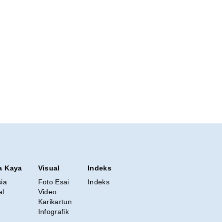
a Kaya
Visual
Indeks
sia
Foto Esai
Indeks
al
Video
Karikartun
Infografik