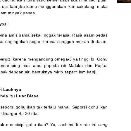
, daging ikan tuna yang kemerahan akan menjadi putih
 cui.Tapi jika kamu menggunakan ikan cakalang, maka
iram minyak panas.
yus
!
oma amis sama sekali nggak terasa. Rasa asam,pedas
ya daging ikan segar, terasa sungguh meriah di dalam
 bergizi karena mengandung omega-3 ya tinggi lo. Gohu
pendamping nasi atau pupeda (di Maluku dan Papua
sak dengan air, bentuknya mirip seperti lem kanji.
ri Lauknya
landa Itu Luar Biasa
eporsi gohu ikan tak terlalu mahal. Seporsi gohu ikan
dihargai Rp 30 ribu.
tuk mencicipi gohu ikan? Ya, sashimi Ternate ini
seng