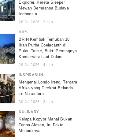
Explorer, Kereta Sleeper
Mewah Bernuansa Budaya
Indonesia
28 Jul 2026
.
3
min
HITS
BRIN Kembali Temukan 18
Ikan Purba Coelacanth di
Pulau Talise, Bukti Pentingnya
Konservasi Laut Dalam
29 Jul 2026
.
4
min
INSPIRASI INDONESIA
Mengenal Londo Ireng, Tentara
Afrika yang Direkrut Belanda
ke Nusantara
30 Jul 2026
.
3
min
KULINARY
Kelapa Kopyor Mahal Bukan
Tanpa Alasan, Ini Fakta
Menariknya