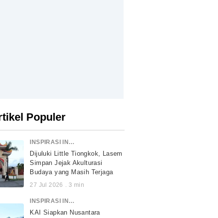
rtikel Populer
INSPIRASI INDONESIA
Dijuluki Little Tiongkok, Lasem
Simpan Jejak Akulturasi
Budaya yang Masih Terjaga
27 Jul 2026
.
3
min
INSPIRASI INDONESIA
KAI Siapkan Nusantara