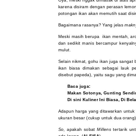
Oya, meski nggak dimasak di atas api
karena disiram dengan perasan lemon
potongan ikan akan memutih saat dis
Bagaimana rasanya? Yang jelas
makn
Meski masih berupa ikan mentah, ar
dan sedikit manis bercampur kenyaln
mulut.
Selain nikmat, gohu ikan juga sangat
ikan biasa dimakan sebagai lauk 
disebut papeda), yaitu sagu yang dima
Baca juga:
Makan Sotonya, Gunting Sendi
Di sini Kuliner Ini Biasa, Di Be
Adapun harga yang ditawarkan untuk s
ukuran besar (cukup untuk dua orang) 
So
, apakah sobat
Millens
tertarik un