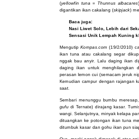
(
yellowfin tuna
=
Thunnus albacares
digantikan ikan cakalang (
skipjack
) me
Baca juga:
Nasi Liwet Solo, Lebih dari Se
Sensasi Unik Lempah Kuning k
Mengutip
Kompas.com
(19/2/2010) c
ikan tuna atau cakalang segar dikup
nggak bau anyir. Lalu daging ikan di
daging ikan untuk menghilangkan 
perasan lemon cui (semacam jeruk ni
Kemudian campur dengan rajangan k
saat.
Sembari menunggu bumbu meresap, 
gufu
di Ternate) dirajang kasar. Tum
wangi. Selanjutnya, minyak kelapa p
dituangkan ke potongan ikan tuna me
ditumbuk kasar dan gohu ikan pun siap