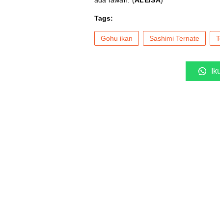
ada lawan. (
ALE/SA
)
Tags:
Gohu ikan
Sashimi Ternate
T
Ik