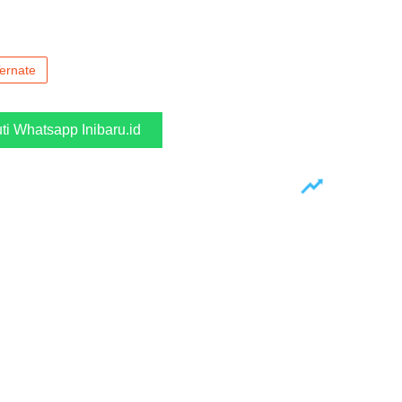
ernate
uti Whatsapp Inibaru.id