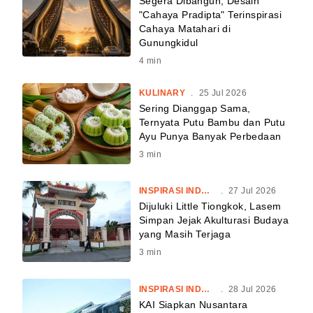
Segera Dibangun, Desain
"Cahaya Pradipta" Terinspirasi
Cahaya Matahari di
Gunungkidul
4
min
KULINARY
.
25 Jul 2026
Sering Dianggap Sama,
Ternyata Putu Bambu dan Putu
Ayu Punya Banyak Perbedaan
3
min
INSPIRASI INDONESIA
.
27 Jul 2026
Dijuluki Little Tiongkok, Lasem
Simpan Jejak Akulturasi Budaya
yang Masih Terjaga
3
min
INSPIRASI INDONESIA
.
28 Jul 2026
KAI Siapkan Nusantara