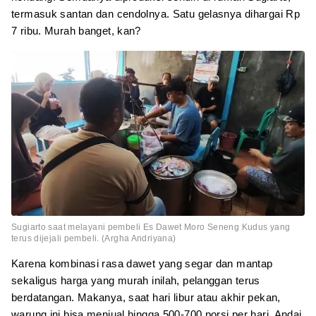
termasuk santan dan cendolnya. Satu gelasnya dihargai Rp
7 ribu. Murah banget, kan?
Sugiarto saat melayani pembeli Es Dawet Moro Seneng Kudus yang
terus dijejali pembeli. (Argha Andriyana)
Karena kombinasi rasa dawet yang segar dan mantap
sekaligus harga yang murah inilah, pelanggan terus
berdatangan. Makanya, saat hari libur atau akhir pekan,
warung ini bisa menjual hingga 500-700 porsi per hari. Andai