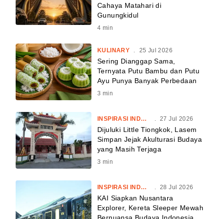
Cahaya Matahari di
Gunungkidul
4
min
KULINARY
.
25 Jul 2026
Sering Dianggap Sama,
Ternyata Putu Bambu dan Putu
Ayu Punya Banyak Perbedaan
3
min
INSPIRASI INDONESIA
.
27 Jul 2026
Dijuluki Little Tiongkok, Lasem
Simpan Jejak Akulturasi Budaya
yang Masih Terjaga
3
min
INSPIRASI INDONESIA
.
28 Jul 2026
KAI Siapkan Nusantara
Explorer, Kereta Sleeper Mewah
Bernuansa Budaya Indonesia