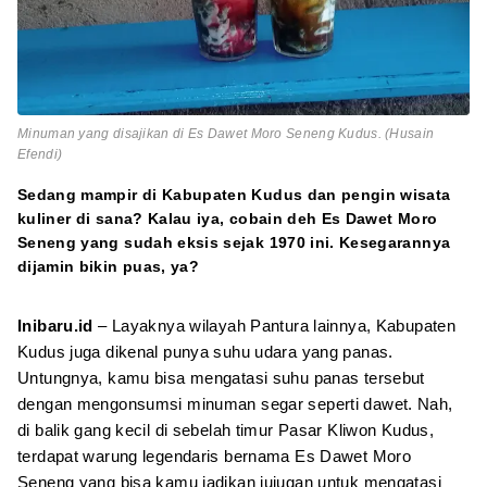
Minuman yang disajikan di Es Dawet Moro Seneng Kudus. (Husain
Efendi)
Sedang mampir di Kabupaten Kudus dan pengin wisata
kuliner di sana? Kalau iya, cobain deh Es Dawet Moro
Seneng yang sudah eksis sejak 1970 ini. Kesegarannya
dijamin bikin puas, ya?
Inibaru.id
– Layaknya wilayah Pantura lainnya, Kabupaten
Kudus juga dikenal punya suhu udara yang panas.
Untungnya, kamu bisa mengatasi suhu panas tersebut
dengan mengonsumsi minuman segar seperti dawet. Nah,
di balik gang kecil di sebelah timur Pasar Kliwon Kudus,
terdapat warung legendaris bernama Es Dawet Moro
Seneng yang bisa kamu jadikan jujugan untuk mengatasi